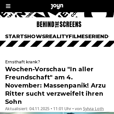
START
SHOWS
REALITY
FILME
SERIEN
DO
Ernsthaft krank?
Wochen-Vorschau "In aller
Freundschaft" am 4.
November: Massenpanik! Arzu
Ritter sucht verzweifelt ihren
Sohn
Aktualisiert:
04.11.2025 • 11:01 Uhr
von
Sylvia Loth