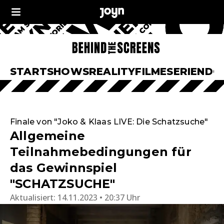
START
SHOWS
REALITY
FILME
SERIEN
DO
Finale von "Joko & Klaas LIVE: Die Schatzsuche"
Allgemeine
Teilnahmebedingungen für
das Gewinnspiel
"SCHATZSUCHE"
Aktualisiert:
14.11.2023 • 20:37 Uhr