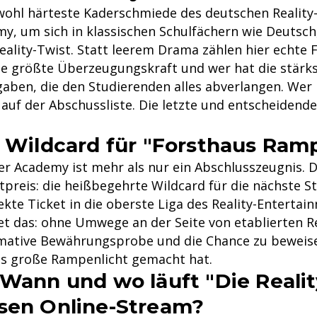
e wohl härteste Kaderschmiede des deutschen Realit
my, um sich in klassischen Schulfächern wie Deutsc
eality-Twist. Statt leerem Drama zählen hier echte 
die größte Überzeugungskraft und wer hat die stärks
ben, die den Studierenden alles abverlangen. Wer 
t auf der Abschussliste. Die letzte und entscheiden
e Wildcard für "Forsthaus Ra
der Academy ist mehr als nur ein Abschlusszeugnis.
ptpreis: die heißbegehrte Wildcard für die nächste 
ekte Ticket in die oberste Liga des Reality-Entertai
tet das: ohne Umwege an der Seite von etablierten 
timative Bewährungsprobe und die Chance zu beweise
das große Rampenlicht gemacht hat.
 Wann und wo läuft "Die Reali
sen Online-Stream?