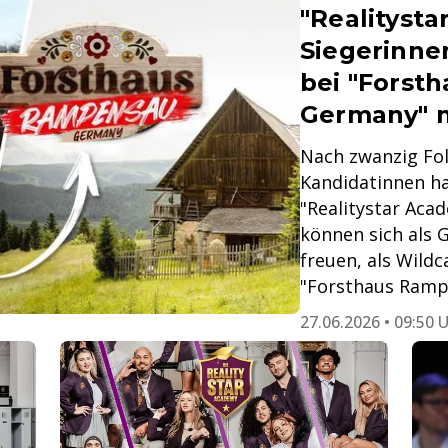
"Realityst
Siegerinnen
bei "Forst
Germany" 
Nach zwanzig Folg
Kandidatinnen ha
"Realitystar Ac
können sich als 
freuen, als Wild
"Forsthaus Ramp
27.06.2026 • 09:50 