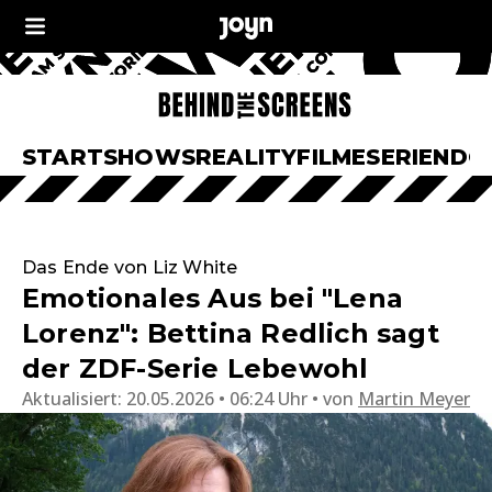
START
SHOWS
REALITY
FILME
SERIEN
DO
Das Ende von Liz White
Emotionales Aus bei "Lena
Lorenz": Bettina Redlich sagt
der ZDF-Serie Lebewohl
Aktualisiert:
20.05.2026 • 06:24 Uhr
von
Martin Meyer