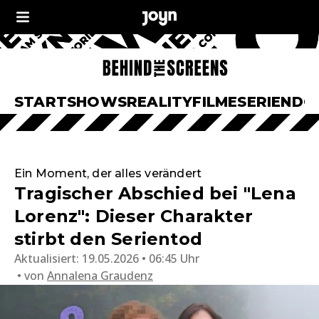
START
SHOWS
REALITY
FILME
SERIEN
DO
Ein Moment, der alles verändert
Tragischer Abschied bei "Lena
Lorenz": Dieser Charakter
stirbt den Serientod
Aktualisiert:
19.05.2026 • 06:45 Uhr
von
Annalena Graudenz