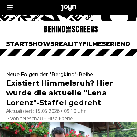
START
SHOWS
REALITY
FILME
SERIEN
DO
Neue Folgen der "Bergkino"-Reihe
Existiert Himmelsruh? Hier
wurde die aktuelle "Lena
Lorenz"-Staffel gedreht
Aktualisiert:
15.05.2026 • 09:10 Uhr
von
teleschau - Elisa Eberle