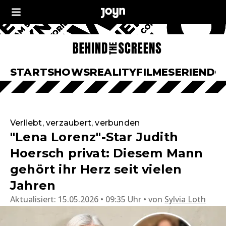
START
SHOWS
REALITY
FILME
SERIEN
DO
Verliebt, verzaubert, verbunden
"Lena Lorenz"-Star Judith
Hoersch privat: Diesem Mann
gehört ihr Herz seit vielen
Jahren
Aktualisiert:
15.05.2026 • 09:35 Uhr
von
Sylvia Loth