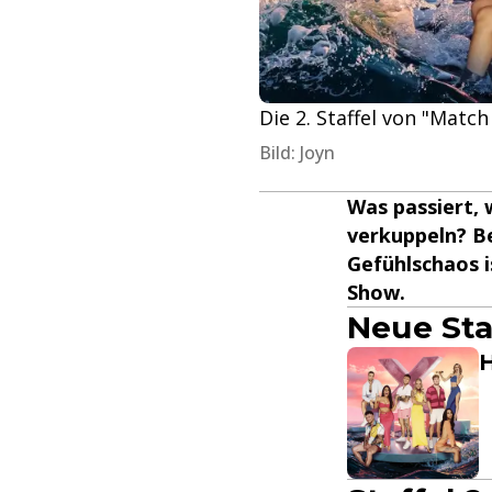
Die 2. Staffel von "Match
Bild: Joyn
Was passiert, 
verkuppeln? B
Gefühlschaos is
Show.
Neue Sta
H