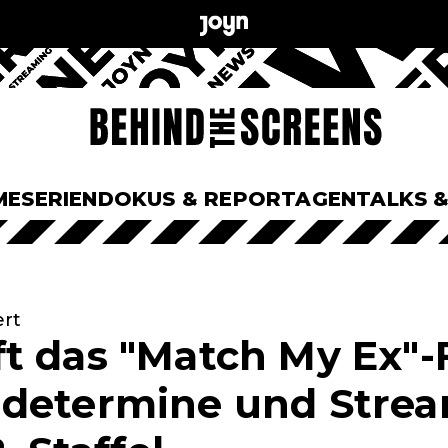
ME
SERIEN
DOKUS & REPORTAGEN
TALKS 
ert
t das "Match My Ex"-
determine und Strea