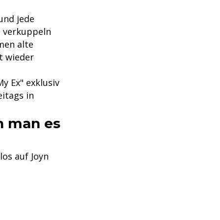
 und jede
" verkuppeln
men alte
t wieder
My Ex" exklusiv
itags in
n man es
los auf Joyn