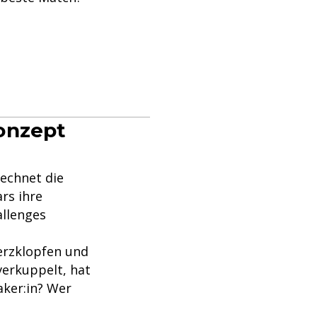
onzept
rechnet die
rs ihre
allenges
Herzklopfen und
verkuppelt, hat
aker:in? Wer