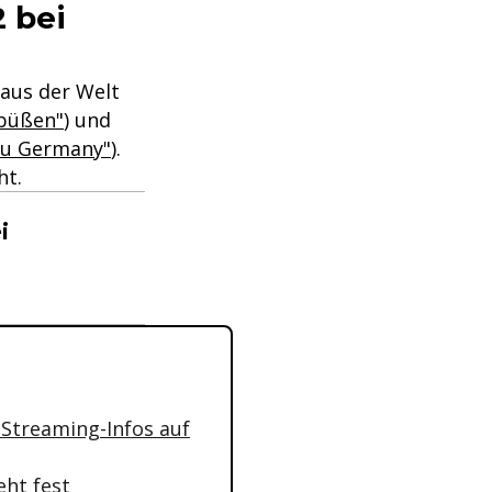
2 bei
 aus der Welt
büßen"
) und
au Germany"
).
ht.
i
 Streaming-Infos auf
eht fest