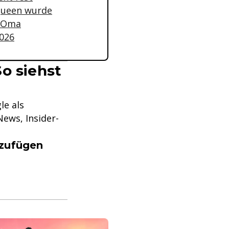
-Queen wurde
s Oma
2026
o siehst
le als
ews, Insider-
nzufügen