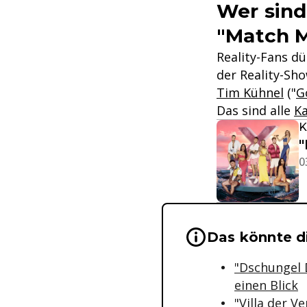
Wer sind 
"Match 
Reality-Fans dü
der Reality-Sh
Tim Kühnel
("
G
Das sind alle
Ka
K
"
0
Wichtige Hinwei
Das könnte di
"Dschungel 
einen Blick
"Villa der V