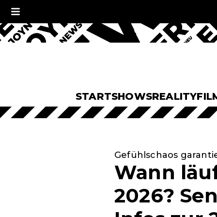
START
SHOWS
REALITY
FIL
Gefühlschaos garanti
Wann läuf
2026? Sen