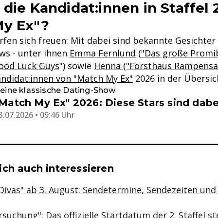
die Kandidat:innen in Staffel 
My Ex"?
rfen sich freuen: Mit dabei sind bekannte Gesichter
ows - unter ihnen
Emma Fernlund
(
"Das große Promi
ood Luck Guys
") sowie
Henna ("Forsthaus Rampens
ndidat:innen von "Match My Ex"
2026 in der Übersic
eine klassische Dating-Show
Match My Ex" 2026: Diese Stars sind dabe
3.07.2026 • 09:46 Uhr
se & Informationen zum Inhalt
ch auch interessieren
Divas" ab 3. August: Sendetermine, Sendezeiten und
ersuchung": Das offizielle Startdatum der 2. Staffel st