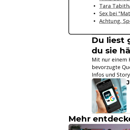
Tara Tabitha
Sex bei "Ma
Achtung, Sp
Du liest
du sie hä
Mit nur einem K
bevorzugte Que
Infos und Stor
J
Mehr entdeck