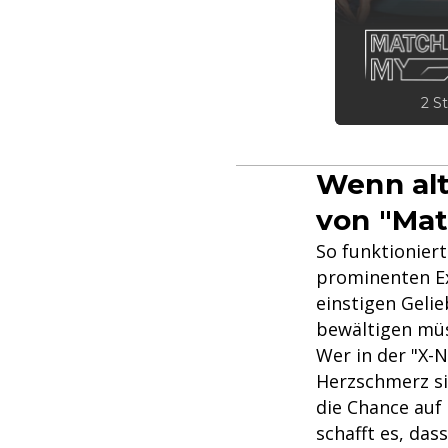
2 St
Wenn alt
von "Mat
So funktionier
prominenten Ex
einstigen Geli
bewältigen mü
Wer in der "X-N
Herzschmerz sin
die Chance auf
schafft es, dass