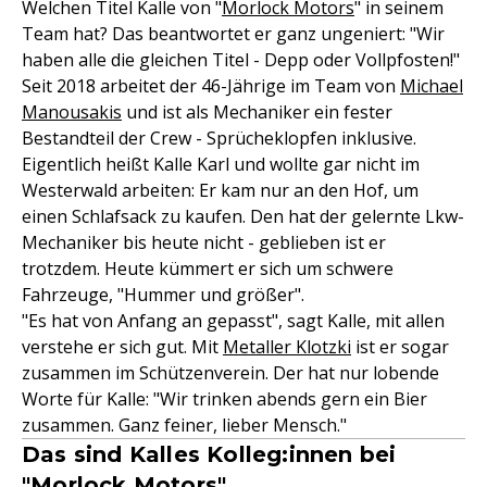
Welchen Titel Kalle von "
Morlock Motors
" in seinem
Team hat? Das beantwortet er ganz ungeniert: "Wir
haben alle die gleichen Titel - Depp oder Vollpfosten!"
Seit 2018 arbeitet der 46-Jährige im Team von
Michael
Manousakis
und ist als Mechaniker ein fester
Bestandteil der Crew - Sprücheklopfen inklusive.
Eigentlich heißt Kalle Karl und wollte gar nicht im
Westerwald arbeiten: Er kam nur an den Hof, um
einen Schlafsack zu kaufen. Den hat der gelernte Lkw-
Mechaniker bis heute nicht - geblieben ist er
trotzdem. Heute kümmert er sich um schwere
Fahrzeuge, "Hummer und größer".
"Es hat von Anfang an gepasst", sagt Kalle, mit allen
verstehe er sich gut. Mit
Metaller Klotzki
ist er sogar
zusammen im Schützenverein. Der hat nur lobende
Worte für Kalle: "Wir trinken abends gern ein Bier
zusammen. Ganz feiner, lieber Mensch."
Das sind Kalles Kolleg:innen bei
"Morlock Motors"