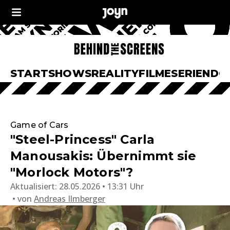
START
SHOWS
REALITY
FILME
SERIEN
DO
Game of Cars
"Steel-Princess" Carla
Manousakis: Übernimmt sie
"Morlock Motors"?
Aktualisiert:
28.05.2026 • 13:31 Uhr
von
Andreas Ilmberger