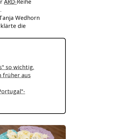
er
ARD-
Reihe
.
t Tanja Wedhorn
klärte die
" so wichtig.
n früher aus
Portugal"-