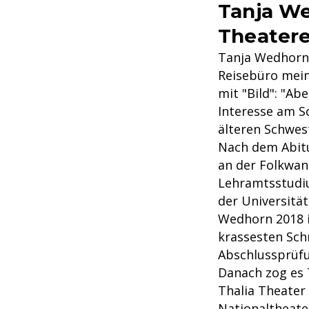
Tanja We
Theater
Tanja Wedhorn 
Reisebüro mein
mit "Bild": "Ab
Interesse am S
älteren Schwes
Nach dem Abitu
an der Folkwan
Lehramtsstudiu
der Universitä
Wedhorn 2018 i
krassesten Schn
Abschlussprüfu
Danach zog es 
Thalia Theater
Nationaltheat