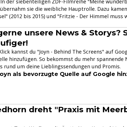
. In der siebenteiligen ZDF-Filmreihe "Meine wunder
) übernahm sie die weibliche Hauptrolle. Dazu kame
Insel" (2012 bis 2015) und "Fritzie - Der Himmel muss
 gerne unsere News & Storys? S
ufiger!
lick kannst du "Joyn - Behind The Screens" auf Goog
lle hinzufügen. So bekommst du mehr spannende N
ys rund um deine Lieblingssendungen und Promis.
oyn als bevorzugte Quelle auf Google hi
dhorn dreht "Praxis mit Meerb