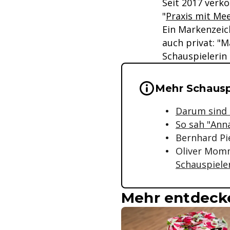
Seit 2017 verk
"
Praxis mit Mee
Ein Markenzeic
auch privat: "
Schauspielerin 
Wichtige Hinwei
Mehr Schauspi
Darum sind T
So sah "Ann
Bernhard Pi
Oliver Mom
Schauspiele
Mehr entdeck