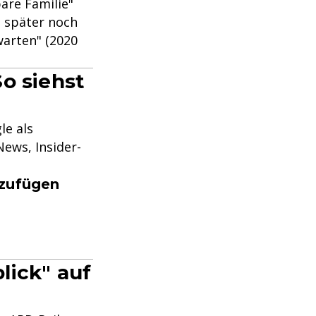
bare Familie"
n später noch
 warten" (2020
o siehst
le als
ews, Insider-
nzufügen
lick" auf