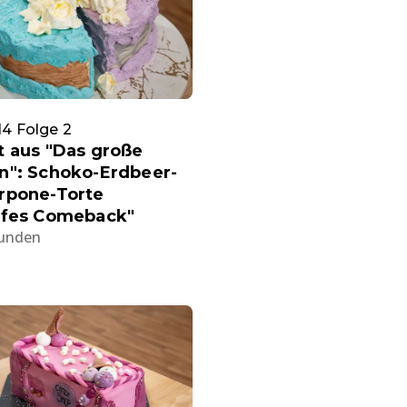
 14 Folge 2
t aus "Das große
n": Schoko-Erdbeer-
rpone-Torte
rfes Comeback"
tunden