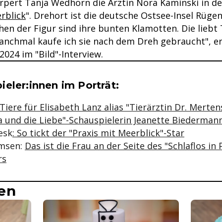
örpert Tanja Wedhorn die Ärztin Nora Kaminski in d
rblick
". Drehort ist die deutsche Ostsee-Insel Rügen
hen der Figur sind ihre bunten Klamotten. Die lieb
Manchmal kaufe ich sie nach dem Dreh gebraucht", er
2024 im "Bild"-Interview.
se & Informationen zum Inhalt
eler:innen im Porträt:
iere für Elisabeth Lanz alias "Tierärztin Dr. Mertens
a und die Liebe"-Schauspielerin Jeanette Biederman
esk
: So tickt der "Praxis mit Meerblick"-Star
msen:
Das ist die Frau an der Seite des "Schlaflos in 
rs
en