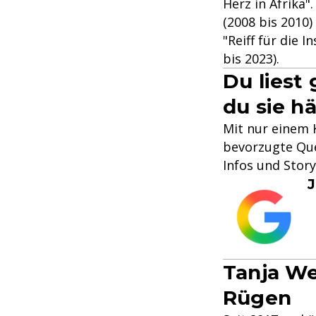
Herz in Afrika"
(2008 bis 2010
"Reiff für die 
bis 2023).
Du liest
du sie hä
Mit nur einem K
bevorzugte Que
Infos und Stor
J
Tanja We
Rügen