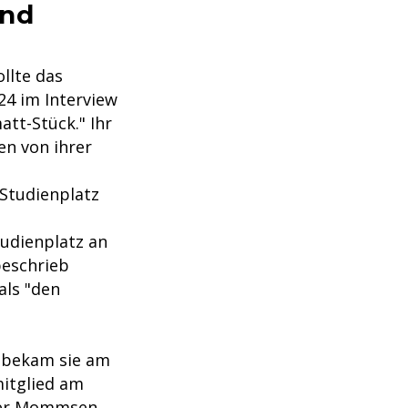
und
llte das
24 im Interview
att-Stück." Ihr
en von ihrer
Studienplatz
tudienplatz an
beschrieb
als "den
 bekam sie am
mitglied am
iver Mommsen