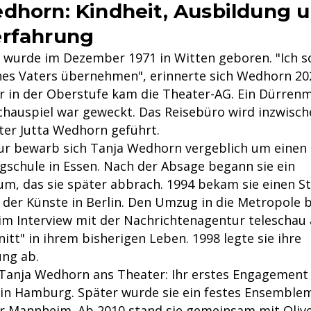
dhorn: Kindheit, Ausbildung 
erfahrung
wurde im Dezember 1971 in Witten geboren. "Ich so
es Vaters übernehmen", erinnerte sich Wedhorn 20
er in der Oberstufe kam die Theater-AG. Ein Dürrenm
chauspiel war geweckt. Das Reisebüro wird inzwisch
ter Jutta Wedhorn geführt.
r bewarb sich Tanja Wedhorn vergeblich um einen 
gschule in Essen. Nach der Absage begann sie ein
m, das sie später abbrach. 1994 bekam sie einen S
t der Künste in Berlin. Den Umzug in die Metropole 
m Interview mit der Nachrichtenagentur teleschau 
itt" in ihrem bisherigen Leben. 1998 legte sie ihre
ng ab.
Tanja Wedhorn ans Theater: Ihr erstes Engagement
 in Hamburg. Später wurde sie ein festes Ensemble
er Mannheim. Ab 2010 stand sie gemeinsam mit Ol