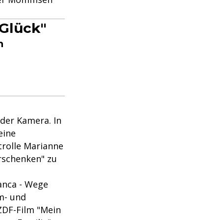
Glück"
n
der Kamera. In
eine
trolle Marianne
erschenken" zu
anca - Wege
lm- und
ZDF-Film "Mein