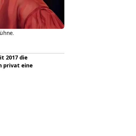
bühne.
it 2017 die
h privat eine