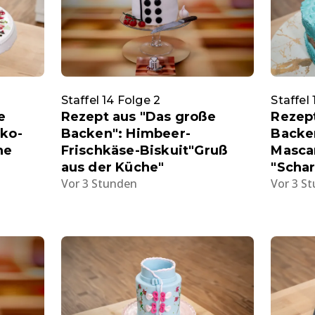
Staffel 14 Folge 2
Staffel
e
Rezept aus "Das große
Rezep
oko-
Backen": Himbeer-
Backe
ne
Frischkäse-Biskuit"Gruß
Masca
aus der Küche"
"Scha
Vor 3 Stunden
Vor 3 S