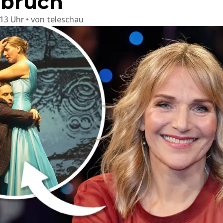
hbruch
:13 Uhr
von
teleschau