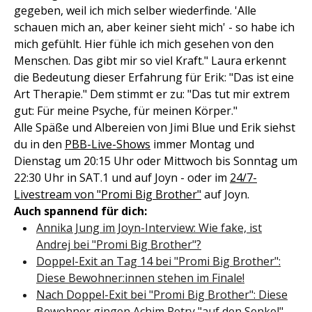
gegeben, weil ich mich selber wiederfinde. 'Alle
schauen mich an, aber keiner sieht mich' - so habe ich
mich gefühlt. Hier fühle ich mich gesehen von den
Menschen. Das gibt mir so viel Kraft." Laura erkennt
die Bedeutung dieser Erfahrung für Erik: "Das ist eine
Art Therapie." Dem stimmt er zu: "Das tut mir extrem
gut: Für meine Psyche, für meinen Körper."
Alle Späße und Albereien von Jimi Blue und Erik siehst
du in den
PBB-Live-Shows
immer Montag und
Dienstag um 20:15 Uhr oder Mittwoch bis Sonntag um
22:30 Uhr in SAT.1 und auf Joyn - oder im
24/7-
Livestream von "Promi Big Brother"
auf Joyn.
Auch spannend für dich:
Annika Jung im Joyn-Interview: Wie fake, ist
Andrej bei "Promi Big Brother"?
Doppel-Exit an Tag 14 bei "Promi Big Brother":
Diese Bewohner:innen stehen im Finale!
Nach Doppel-Exit bei "Promi Big Brother": Diese
Bewohner gingen Achim Petry "auf den Senkel"