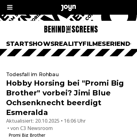
START
SHOWS
REALITY
FILME
SERIEN
DO
Todesfall im Rohbau
Hobby Horsing bei "Promi Big
Brother" vorbei? Jimi Blue
Ochsenknecht beerdigt
Esmeralda
Aktualisiert:
20.10.2025 • 16:06 Uhr
von
C3 Newsroom
Promi Big Brother