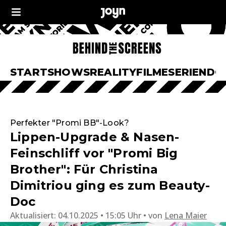
START
SHOWS
REALITY
FILME
SERIEN
DO
Perfekter "Promi BB"-Look?
Lippen-Upgrade & Nasen-
Feinschliff vor "Promi Big
Brother": Für Christina
Dimitriou ging es zum Beauty-
Doc
Aktualisiert:
04.10.2025 • 15:05 Uhr
von
Lena Maier