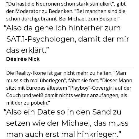
"Du hast die Neuronen schon stark stimuliert"
, gibt
der Moderator zu Bedenken. "Bei manchen sind die
schon durchgebrannt. Bei Michael, zum Beispiel."
Also da gehe ich hinterher zum
SAT.1-Psychologen, damit der mir
das erklärt.
Désirée Nick
Die Reality-Ikone ist gar nicht mehr zu halten. "Man
muss sich mal überlegen", fährt sie fort. "Dieser Mann
sitzt mit Europas ältestem "Playboy"-Covergirl auf der
Couch und weiß damit nichts weiter anzufangen, als
mit der zu pöbeln."
Also ein Date so in den Sand zu
setzen wie der Michael, das muss
man auch erst mal hinkriegen.