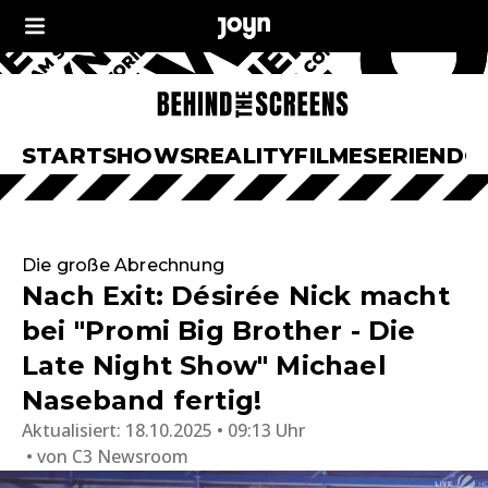
START
SHOWS
REALITY
FILME
SERIEN
DO
Die große Abrechnung
Nach Exit: Désirée Nick macht
bei "Promi Big Brother - Die
Late Night Show" Michael
Naseband fertig!
Aktualisiert:
18.10.2025 • 09:13 Uhr
von
C3 Newsroom