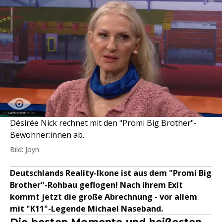
Désirée Nick rechnet mit den "Promi Big Brother"-
Bewohner:innen ab.
Bild: Joyn
Deutschlands Reality-Ikone ist aus dem "Promi Big
Brother"-Rohbau geflogen! Nach ihrem Exit
kommt jetzt die große Abrechnung - vor allem
mit "K11"-Legende Michael Naseband.