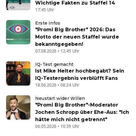
Wichtige Fakten zu Staffel 14
17:45 Uhr
Erste Infos
"Promi Big Brother" 2026: Das
Motto der neuen Staffel wurde
bekanntgegeben!
07.08.2026 • 12:45 Uhr
IQ-Test gemacht
Ist Mike Heiter hochbegabt? Sein
IQ-Testergebnis verblüfft Fans
18.06.2026 • 06:24 Uhr
Neustart wider Willen
"Promi Big Brother"-Moderator
Jochen Schropp über Ehe-Aus: "Ich
hätte mich nicht getrennt"
06.05.2026 • 10:39 Uhr