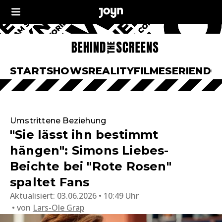
START
SHOWS
REALITY
FILME
SERIEN
DO
Umstrittene Beziehung
"Sie lässt ihn bestimmt
hängen": Simons Liebes-
Beichte bei "Rote Rosen"
spaltet Fans
Aktualisiert:
03.06.2026 • 10:49 Uhr
von
Lars-Ole Grap