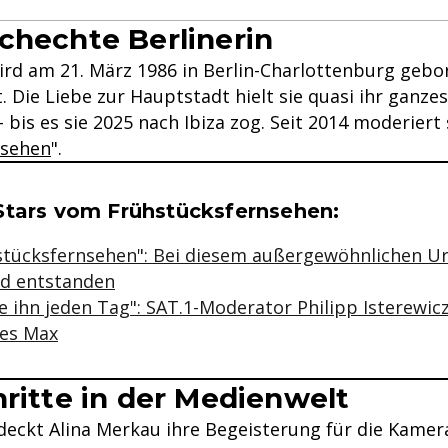
chechte Berlinerin
rd am 21. März 1986 in Berlin-Charlottenburg gebor
 Die Liebe zur Hauptstadt hielt sie quasi ihr ganzes
 bis es sie 2025 nach Ibiza zog. Seit 2014 moderiert 
nsehen
".
se & Informationen zum Inhalt
Stars vom Frühstücksfernsehen:
stücksfernsehen": Bei diesem außergewöhnlichen Url
d entstanden
e ihn jeden Tag": SAT.1-Moderator Philipp Isterewi
des Max
hritte in der Medienwelt
deckt Alina Merkau ihre Begeisterung für die Kamera