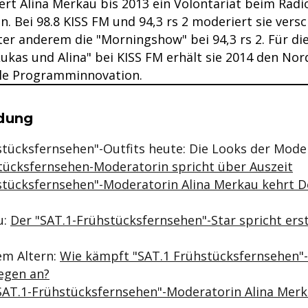
ert Alina Merkau bis 2013 ein Volontariat beim Radi
in. Bei 98.8 KISS FM und 94,3 rs 2 moderiert sie vers
er anderem die "Morningshow" bei 94,3 rs 2. Für di
Lukas und Alina" bei KISS FM erhält sie 2014 den No
le Programminnovation.
se & Informationen zum Inhalt
dung
stücksfernsehen"-Outfits heute: Die Looks der Mode
tücksfernsehen-Moderatorin spricht über Auszeit
stücksfernsehen"-Moderatorin Alina Merkau kehrt 
u:
Der "SAT.1-Frühstücksfernsehen"-Star spricht er
em Altern:
Wie kämpft "SAT.1 Frühstücksfernsehen"-
egen an?
"SAT.1-Frühstücksfernsehen"-Moderatorin Alina Mer