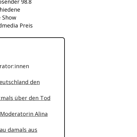
osender 98.8
chiedene
e Show
rdmedia Preis
rator:innen
Deutschland den
stmals über den Tod
Moderatorin Alina
kau damals aus