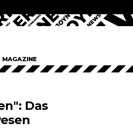
& MAGAZINE
en": Das
wesen