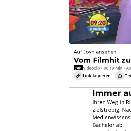
Auf Joyn ansehen
Vom Filmhit z
Videoclip • 06:19 Min • A
Link kopieren
Te
Immer au
Ihren Weg in R
zielstrebig. N
Medienwissensc
Bachelor ab.