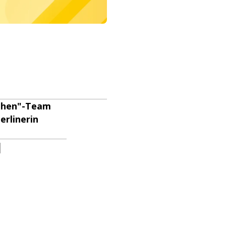
sehen"-Team
erlinerin
d