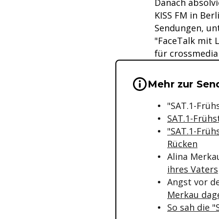
Danach absolvi
KISS FM in Berl
Sendungen, unt
"FaceTalk mit 
für crossmedia
Wichtige Hinwei
Mehr zur Sen
"SAT.1-Früh
SAT.1-Frühs
"SAT.1-Früh
Rücken
Alina Merka
ihres Vaters
Angst vor d
Merkau dag
So sah die 