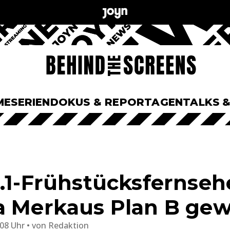
ME
SERIEN
DOKUS & REPORTAGEN
TALKS 
T.1-Frühstücksfernseh
a Merkaus Plan B ge
:08 Uhr
von
Redaktion