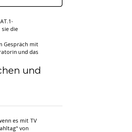
SAT.1-
sie die
im Gespräch mit
ratorin und das
schen und
wenn es mit TV
ahltag" von