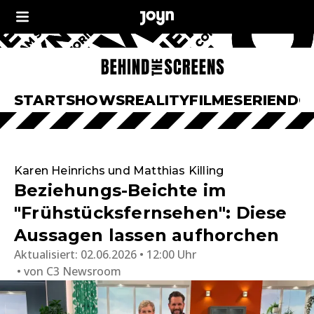
START
SHOWS
REALITY
FILME
SERIEN
DO
Karen Heinrichs und Matthias Killing
Beziehungs-Beichte im
"Frühstücksfernsehen": Diese
Aussagen lassen aufhorchen
Aktualisiert:
02.06.2026 • 12:00 Uhr
von
C3 Newsroom