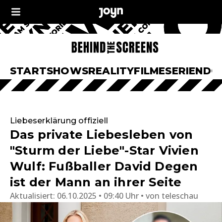
START
SHOWS
REALITY
FILME
SERIEN
DO
Liebeserklärung offiziell
Das private Liebesleben von
"Sturm der Liebe"-Star Vivien
Wulf: Fußballer David Degen
ist der Mann an ihrer Seite
Aktualisiert:
06.10.2025 • 09:40 Uhr
von
teleschau