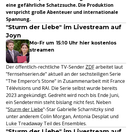
eine gefährliche Schatzsuche. Die Produktion
verspricht große Abenteuer und internationale
Spannung.
"Sturm der Liebe" im Livestream auf
Joyn
Mo-Fr um 15:10 Uhr hier kostenlos
streamen
Der öffentlich-rechtliche TV-Sender
ZDF
arbeitet laut
"fernsehserien.de" aktuell an der sechsteiligen Serie
"The Emperor’s Stone" in Zusammenarbeit mit France
Télévisions und RAI. Die Serie selbst wurde bereits
2023 angekündigt. Gedreht wird noch bis Ende Juni,
ein Sendetermin steht bislang nicht fest. Neben
"
Sturm der Liebe
"-Star Gabrielle Scharnitzky sind
unter anderem Colin Morgan, Antonia Desplat und
Luke Treadaway Teil des Ensembles.
"Sturm der Liebe" im Livestream auf