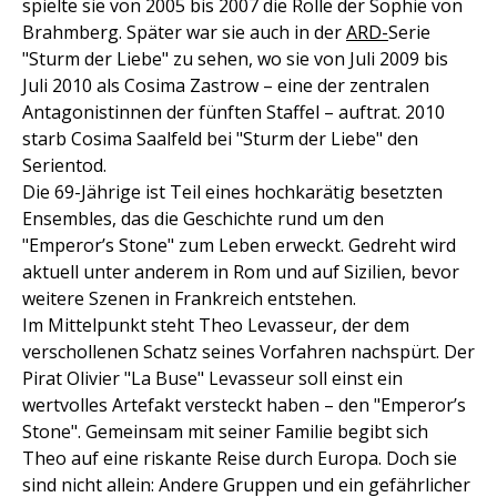
spielte sie von 2005 bis 2007 die Rolle der Sophie von
Brahmberg. Später war sie auch in der
ARD-
Serie
"Sturm der Liebe" zu sehen, wo sie von Juli 2009 bis
Juli 2010 als Cosima Zastrow – eine der zentralen
Antagonistinnen der fünften Staffel – auftrat. 2010
starb Cosima Saalfeld bei "Sturm der Liebe" den
Serientod.
Die 69-Jährige ist Teil eines hochkarätig besetzten
Ensembles, das die Geschichte rund um den
"Emperor’s Stone" zum Leben erweckt. Gedreht wird
aktuell unter anderem in Rom und auf Sizilien, bevor
weitere Szenen in Frankreich entstehen.
Im Mittelpunkt steht Theo Levasseur, der dem
verschollenen Schatz seines Vorfahren nachspürt. Der
Pirat Olivier "La Buse" Levasseur soll einst ein
wertvolles Artefakt versteckt haben – den "Emperor’s
Stone". Gemeinsam mit seiner Familie begibt sich
Theo auf eine riskante Reise durch Europa. Doch sie
sind nicht allein: Andere Gruppen und ein gefährlicher