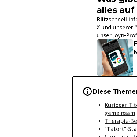
alles auf
Blitzschnell in
X und unserer "
unser Joyn-Prof
F
Wichtige Hinwei
Diese Themen 
Kurioser Tit
gemeinsam
Therapie-Bei
"Tatort"-Sta
ChrisTine U