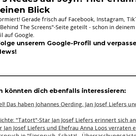
 einen Blick
formiert! Gerade frisch auf Facebook, Instagram, Ti
Behind The Screens"-Seite geteilt - schon in deinem 
il auf Google.
olge unserem Google-Profil und verpasse
News!
se & Informationen zum Inhalt
könnten dich ebenfalls interessieren:
el! Das haben Johannes Oerding, Jan Josef Liefers un
chte: "Tatort"-Star Jan Josef Liefers erinnert sich 
r Jan Josef Liefers und Ehefrau Anna Loos verraten 
rspruch in "Einspruch, Schatz! - Überraschungsgäst