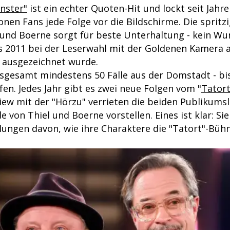
nster"
ist ein echter Quoten-Hit und lockt seit Jahr
onen Fans jede Folge vor die Bildschirme. Die sprit
 und Boerne sorgt für beste Unterhaltung - kein Wu
s 2011 bei der Leserwahl mit der Goldenen Kamera a
 ausgezeichnet wurde.
nsgesamt mindestens 50 Fälle aus der Domstadt - bi
en. Jedes Jahr gibt es zwei neue Folgen vom "
Tator
iew mit der "Hörzu" verrieten die beiden Publikumsl
de von Thiel und Boerne vorstellen. Eines ist klar: S
lungen davon, wie ihre Charaktere die "Tatort"-Büh