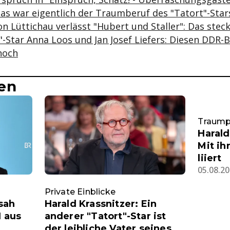
as war eigentlich der Traumberuf des "Tatort"-Star
n Lüttichau verlässt "Hubert und Staller": Das steck
-Star Anna Loos und Jan Josef Liefers: Diesen DDR-B
noch
en
Traumpa
Harald
Mit ih
liiert
05.08.20
Private Einblicke
sah
Harald Krassnitzer: Ein
1 aus
anderer "Tatort"-Star ist
der leibliche Vater seines