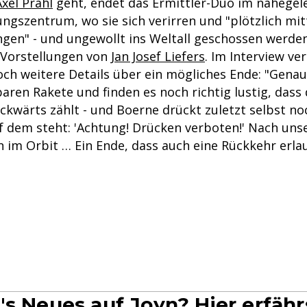
Axel Prahl
geht, endet das Ermittler-Duo im nahege
ngszentrum, wo sie sich verirren und "plötzlich mi
en" - und ungewollt ins Weltall geschossen werden
 Vorstellungen von
Jan Josef Liefers
. Im Interview ver
ch weitere Details über ein mögliches Ende: "Genau.
aren Rakete und finden es noch richtig lustig, dass 
ckwärts zählt - und Boerne drückt zuletzt selbst no
f dem steht: 'Achtung! Drücken verboten!' Nach un
 im Orbit … Ein Ende, dass auch eine Rückkehr erlau
's Neues auf Joyn? Hier erfähr