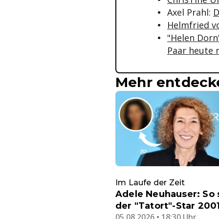
Axel Prahl:
D
Helmfried vo
"Helen Dorn"
Paar heute 
Mehr entdeck
Im Laufe der Zeit
Adele Neuhauser: So 
der "Tatort"-Star 200
05.08.2026 • 18:30 Uhr