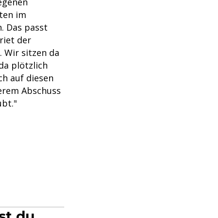
legenen
tten im
. Das passt
riet der
 Wir sitzen da
da plötzlich
ch auf diesen
serem Abschuss
bt."
st du