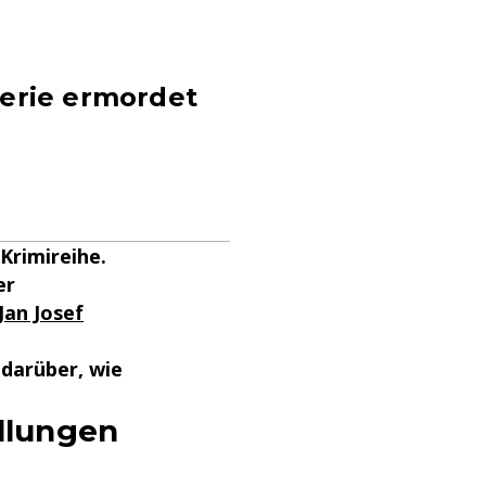
Serie ermordet
Krimireihe.
er
Jan Josef
 darüber, wie
ellungen