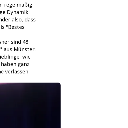
en regelmäßig
zige Dynamik
nder also, dass
ls "Bestes
sher sind 48
t
" aus Münster.
ieblinge, wie
ie haben ganz
ne verlassen