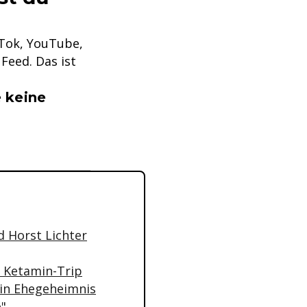
kTok, YouTube,
Feed. Das ist
 keine
d Horst Lichter
an Ketamin-Trip
ein Ehegeheimnis
e"