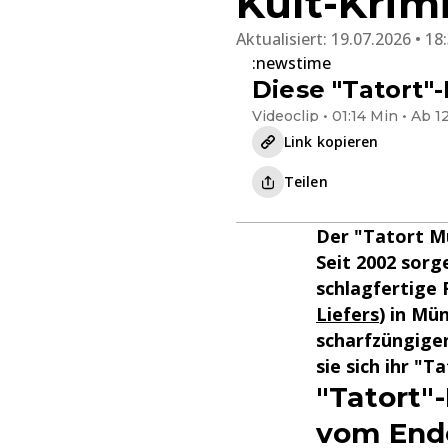
Kult-Krimi
Aktualisiert:
19.07.2026 • 18
:newstime
Diese "Tatort"
Videoclip • 01:14 Min • Ab 1
Link kopieren
Teilen
Der "Tatort Mü
Seit 2002 sorg
schlagfertige 
Liefers
) in Mü
scharfzüngigen
sie sich ihr "T
"Tatort"
vom End