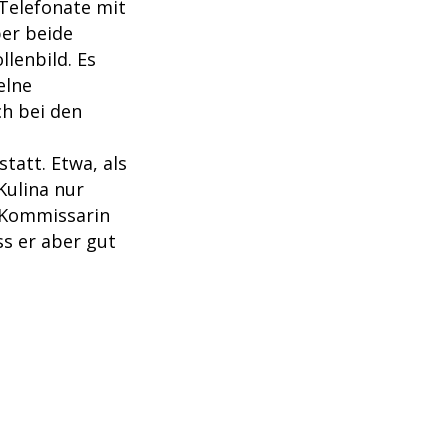
 Telefonate mit
ber beide
llenbild. Es
elne
ch bei den
tatt. Etwa, als
Kulina nur
e Kommissarin
s er aber gut