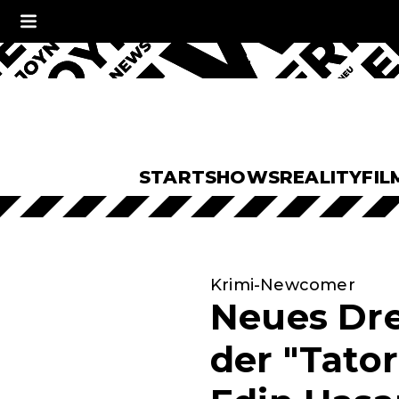
START
SHOWS
REALITY
FIL
Krimi-Newcomer
Neues Dr
der "Tato