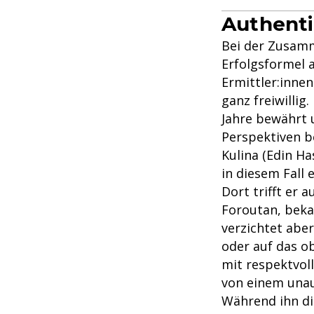
Authentiz
Bei der Zusamm
Erfolgsformel a
Ermittler:inne
ganz freiwillig
Jahre bewährt u
Perspektiven b
Kulina (Edin Ha
in diesem Fall e
Dort trifft er 
Foroutan, beka
verzichtet abe
oder auf das o
mit respektvoll
von einem una
Während ihn d