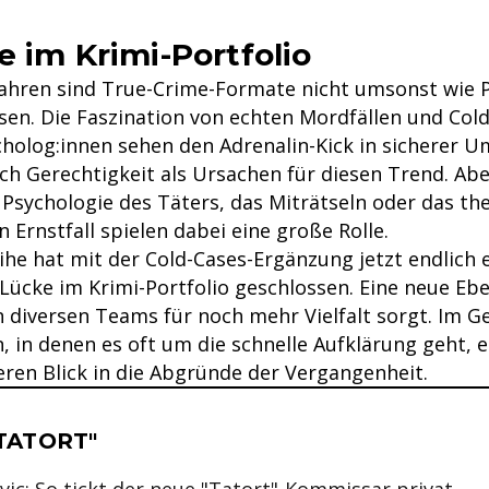
e im Krimi-Portfolio
 Jahren sind True-Crime-Formate nicht umsonst wie 
en. Die Faszination von echten Mordfällen und Col
cholog:innen sehen den Adrenalin-Kick in sicherer
h Gerechtigkeit als Ursachen für diesen Trend. Ab
e Psychologie des Täters, das Miträtseln oder das th
n Ernstfall spielen dabei eine große Rolle.
ihe hat mit der Cold-Cases-Ergänzung jetzt endlich 
 Lücke im Krimi-Portfolio geschlossen. Eine neue Eb
n diversen Teams für noch mehr Vielfalt sorgt. Im G
n, in denen es oft um die schnelle Aufklärung geht, 
eren Blick in die Abgründe der Vergangenheit.
se & Informationen zum Inhalt
TATORT"
ic: So tickt der neue "Tatort"-Kommissar privat
.