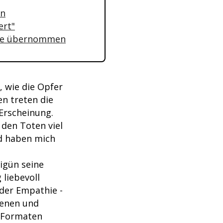
nn
ert"
olle übernommen
, wie die Opfer
n treten die
 Erscheinung.
 den Toten viel
nd haben mich
igün seine
liebevoll
 der Empathie -
denen und
e-Formaten