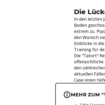
Die Lück
In den letzten
Boden geschoss
extrem zu. Psy
den Wunsch nac
Einblicke in di
Training für de
Die "Tatort"-Re
offensichtliche
den zahlreiche
aktuellen Fälle
Case einen tief
Wichtige Hinwei
MEHR ZUM "
Edin Hasanov