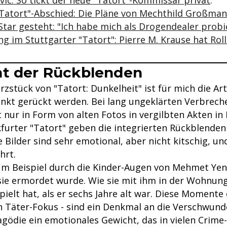
Tatort"-Abschied: Die Pläne von Mechthild Großma
Star gesteht: "Ich habe mich als Drogendealer probi
g im Stuttgarter "Tatort": Pierre M. Krause hat R
ht der Rückblenden
rzstück von "Tatort: Dunkelheit" ist für mich die Art
unkt gerückt werden. Bei lang ungeklärten Verbreche
 nur in Form von alten Fotos in vergilbten Akten in
furter "Tatort" geben die integrierten Rückblenden
 Bilder sind sehr emotional, aber nicht kitschig, u
hrt.
um Beispiel durch die Kinder-Augen von Mehmet Yen
sie ermordet wurde. Wie sie mit ihm in der Wohnung 
ielt hat, als er sechs Jahre alt war. Diese Momente
 Täter-Fokus - sind ein Denkmal an die Verschwun
agödie ein emotionales Gewicht, das in vielen Crim