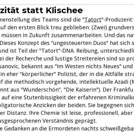
ität statt Klischee
enstellung des Teams sind die "
Tatort
"-Produzent:
uf den ersten Blick treu geblieben: (Zwei) grundver
n müssen in Zukunft zusammenarbeiten. Und das nat
. Dieses Konzept des "ungesteuerten Duos" hat sich sc
nd ist Teil der "Tatort"-DNA. Reibung, unterschiedl
ei der Recherche und lustige Streitereien sind so p
sanovic, bekannt aus "Im Westen nichts Neues" und "
in eher "körperlicher" Polizist, der in die Altfälle st
auf die methodisch vorgehende, intellektuelle Azadi (
nnt aus "Wunderschön", "Die Kaiserin"). Der Frankfu
r auf eine Stutenbissigkeit der erfahrenen Kriminal
bligatorische Anzicken der beiden. Sie begegnen sic
er Distanz. Ihre Chemie ist leise, professionell, abe
usgesprochenen Verständnis geprägt.
ie Gedanken an die Ermordeten nachts schweißgeba