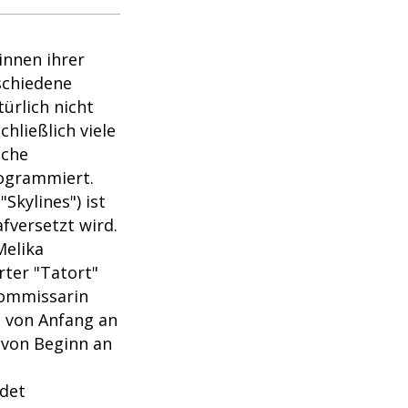
innen ihrer
schiedene
ürlich nicht
hließlich viele
iche
rogrammiert.
Skylines") ist
rafversetzt wird.
Melika
rter "Tatort"
kommissarin
h von Anfang an
r von Beginn an
det