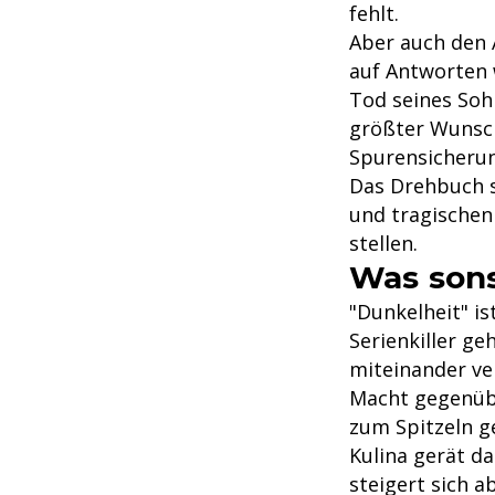
fehlt.
Aber auch den 
auf Antworten 
Tod seines Soh
größter Wunsch
Spurensicheru
Das Drehbuch s
und tragischen
stellen.
Was son
"Dunkelheit" is
Serienkiller g
miteinander ver
Macht gegenübe
zum Spitzeln g
Kulina gerät da
steigert sich a