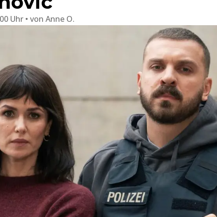
novic
:00 Uhr
von
Anne O.