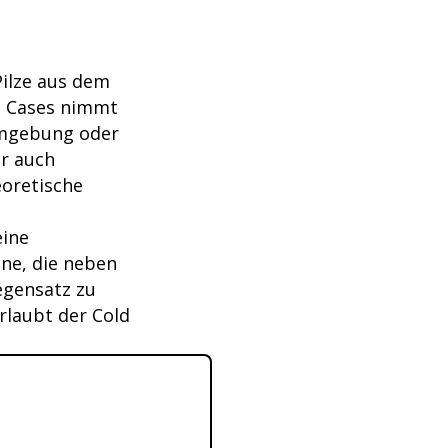
Pilze aus dem
d Cases nimmt
 Umgebung oder
er auch
eoretische
eine
ene, die neben
egensatz zu
erlaubt der Cold