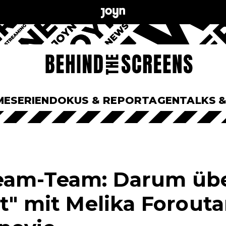
ME
SERIEN
DOKUS & REPORTAGEN
TALKS 
eam-Team: Darum üb
rt" mit Melika Forout