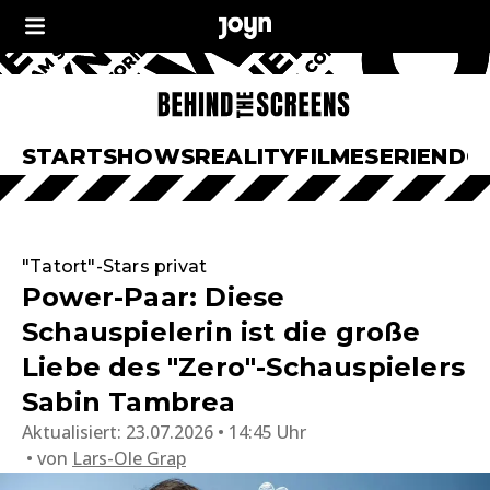
START
SHOWS
REALITY
FILME
SERIEN
DO
"Tatort"-Stars privat
Power-Paar: Diese
Schauspielerin ist die große
Liebe des "Zero"-Schauspielers
Sabin Tambrea
Aktualisiert:
23.07.2026 • 14:45 Uhr
von
Lars-Ole Grap