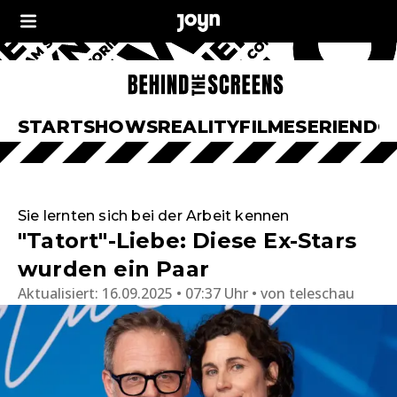
START
SHOWS
REALITY
FILME
SERIEN
DO
Sie lernten sich bei der Arbeit kennen
"Tatort"-Liebe: Diese Ex-Stars
wurden ein Paar
Aktualisiert:
16.09.2025 • 07:37 Uhr
von
teleschau