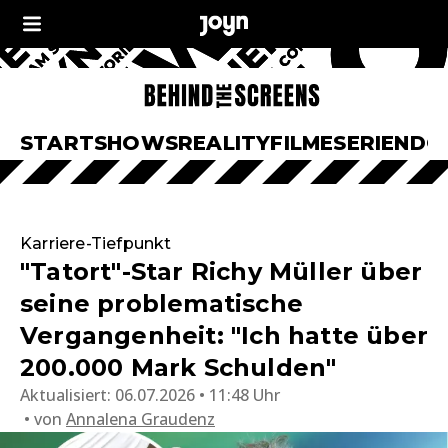
START
SHOWS
REALITY
FILME
SERIEN
DO
Karriere-Tiefpunkt
"Tatort"-Star Richy Müller über
seine problematische
Vergangenheit: "Ich hatte über
200.000 Mark Schulden"
Aktualisiert:
06.07.2026 • 11:48 Uhr
von
Annalena Graudenz