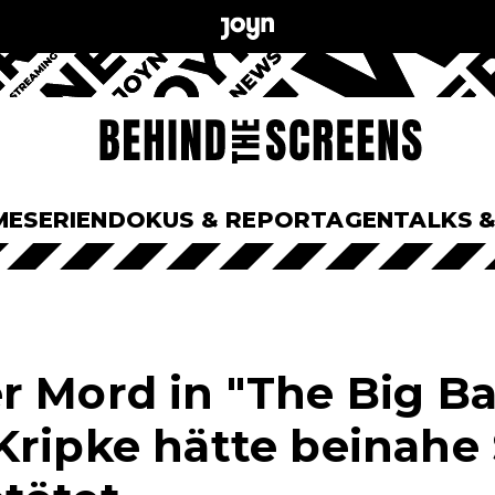
ME
SERIEN
DOKUS & REPORTAGEN
TALKS 
r Mord in "The Big B
Kripke hätte beinahe