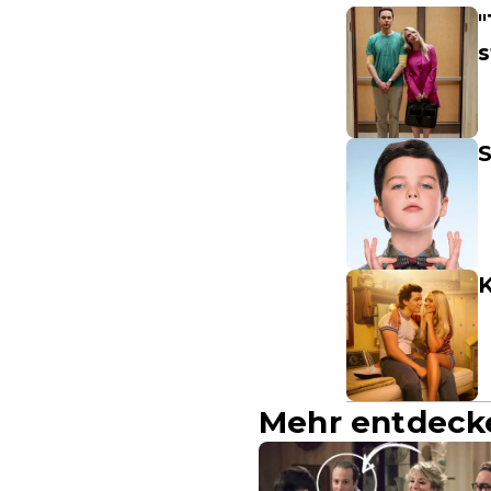
"
S
K
Mehr entdeck