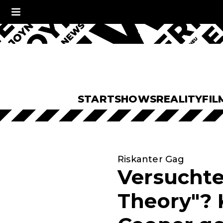
START
SHOWS
REALITY
FIL
Riskanter Gag
Versuchte
Theory"? 