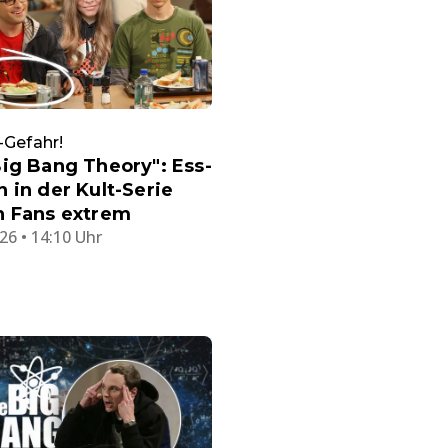
-Gefahr!
ig Bang Theory": Ess-
 in der Kult-Serie
n Fans extrem
26 • 14:10 Uhr