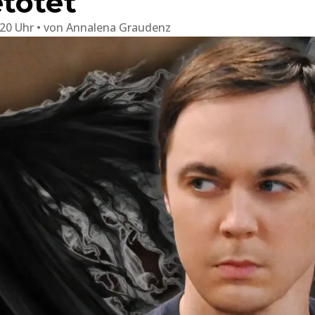
tötet
:20 Uhr
von
Annalena Graudenz