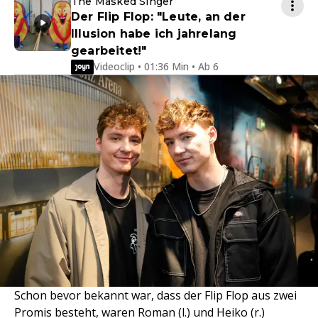
The Masked Singer
Der Flip Flop: "Leute, an der
Illusion habe ich jahrelang
gearbeitet!"
Videoclip • 01:36 Min • Ab 6
Schon bevor bekannt war, dass der Flip Flop aus zwei
Promis besteht, waren Roman (l.) und Heiko (r.)