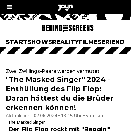
START
SHOWS
REALITY
FILME
SERIEN
DO
Zwei Zwillings-Paare werden vermutet
"The Masked Singer" 2024 -
Enthüllung des Flip Flop:
Daran hättest du die Brüder
erkennen können!
Aktualisiert:
02.06.2024 • 13:15 Uhr
von
sam
The Masked Singer
Der Flip Flop rockt mit "Beggin'"