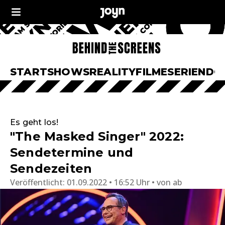
START
SHOWS
REALITY
FILME
SERIEN
DO
Es geht los!
"The Masked Singer" 2022:
Sendetermine und
Sendezeiten
Veröffentlicht:
01.09.2022 • 16:52 Uhr
von
ab