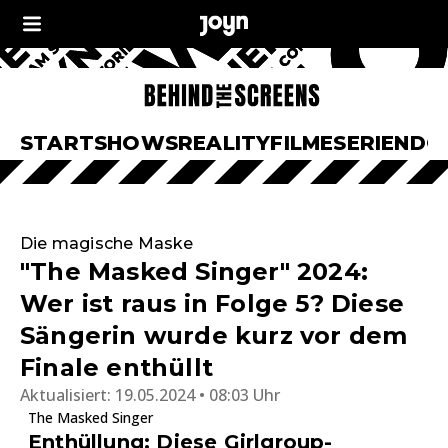
START
SHOWS
REALITY
FILME
SERIEN
DO
Die magische Maske
"The Masked Singer" 2024:
Wer ist raus in Folge 5? Diese
Sängerin wurde kurz vor dem
Finale enthüllt
Aktualisiert:
19.05.2024 • 08:03 Uhr
The Masked Singer
Enthüllung: Diese Girlgroup-