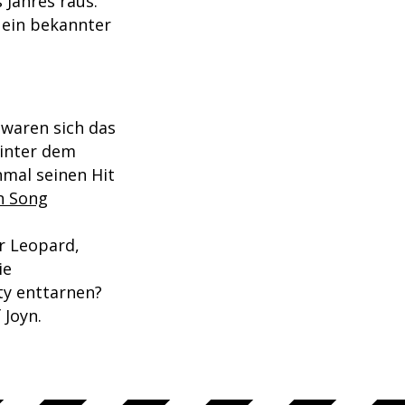
 Jahres raus.
 ein bekannter
 waren sich das
inter dem
nmal seinen Hit
n Song
r Leopard,
ie
ty enttarnen?
 Joyn.