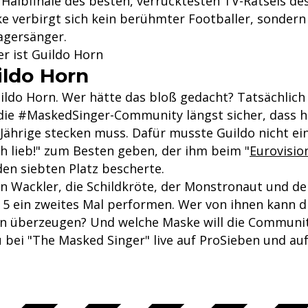
m Halbfinale des besten, verrücktesten TV-Rätsels des
e verbirgt sich kein berühmter Footballer, sondern
agersänger.
ier ist Guildo Horn
ildo Horn
uildo Horn. Wer hätte das bloß gedacht? Tatsächlich
ie #MaskedSinger-Community längst sicher, dass h
Jährige stecken muss. Dafür musste Guildo nicht ei
ch lieb!" zum Besten geben, der ihm beim "
Eurovisio
den siebten Platz bescherte.
en Wackler, die Schildkröte, der Monstronaut und de
e 5 ein zweites Mal performen. Wer von ihnen kann d
n überzeugen? Und welche Maske will die Communi
 bei "The Masked Singer" live auf ProSieben und auf