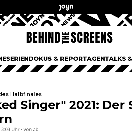
ME
SERIEN
DOKUS & REPORTAGEN
TALKS 
des Halbfinales
d Singer" 2021: Der S
rn
13:03 Uhr
von
ab