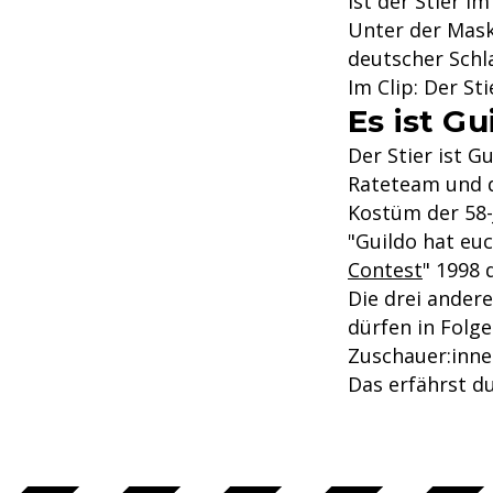
ist der Stier i
Unter der Mask
deutscher Schl
Im Clip: Der St
Es ist Gu
Der Stier ist G
Rateteam und d
Kostüm der 58-
"Guildo hat eu
Contest
" 1998 
Die drei ander
dürfen in Folg
Zuschauer:inne
Das erfährst du