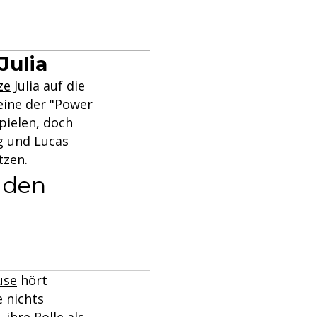
Julia
ze
Julia auf die
 eine der "Power
spielen, doch
ng und Lucas
tzen.
r den
use
hört
e nichts