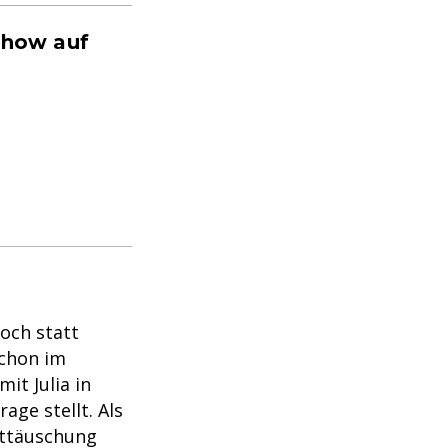
 Show auf
doch statt
Schon im
it Julia in
age stellt. Als
Enttäuschung