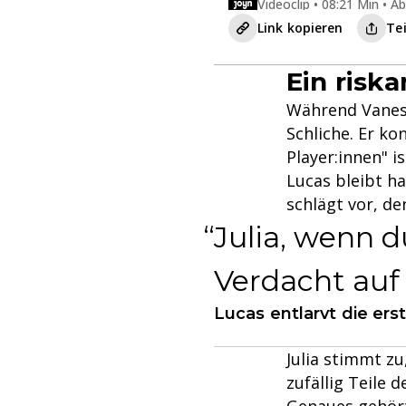
Videoclip • 08:21 Min • A
Link kopieren
Te
Ein riska
Während Vanes
Schliche. Er ko
Player:innen" i
Lucas bleibt ha
schlägt vor, de
Julia, wenn du
Verdacht auf
Lucas entlarvt die ers
Julia stimmt zu
zufällig Teile 