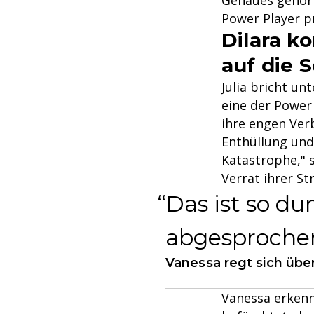
Genaues gehört 
Power Player p
Dilara k
auf die 
Julia bricht u
eine der Power 
ihre engen Ver
Enthüllung und 
Katastrophe," 
Verrat ihrer St
Das ist so du
abgesproche
Vanessa regt sich über
Vanessa erkennt