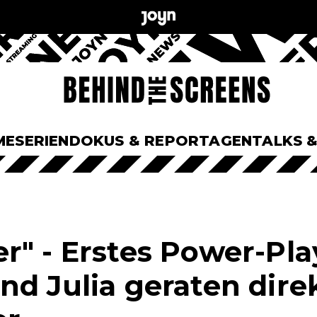
ME
SERIEN
DOKUS & REPORTAGEN
TALKS 
r" - Erstes Power-Pla
nd Julia geraten dire