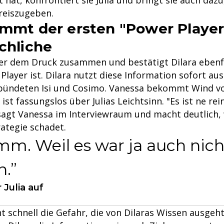
hat, konfrontiert sie Julia und bringt sie auch dazu,
reiszugeben.
ommt der ersten "Power Player
Schliche
nter dem Druck zusammen und bestätigt Dilara ebenfa
Player ist. Dilara nutzt diese Information sofort au
bündeten Isi und Cosimo. Vanessa bekommt Wind vo
ist fassungslos über Julias Leichtsinn. "Es ist ne rei
sagt Vanessa im Interviewraum und macht deutlich, 
rategie schadet.
mm. Weil es war ja auch nich
n.
 Julia auf
 schnell die Gefahr, die von Dilaras Wissen ausgeht