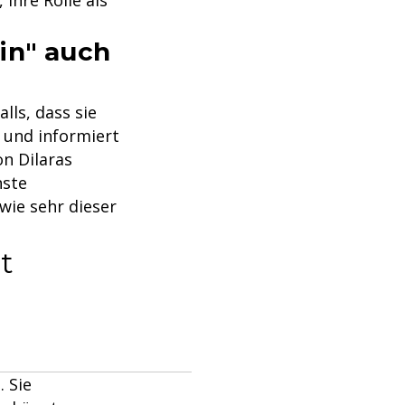
 ihre Rolle als
in" auch
lls, dass sie
s und informiert
n Dilaras
nste
wie sehr dieser
t
. Sie