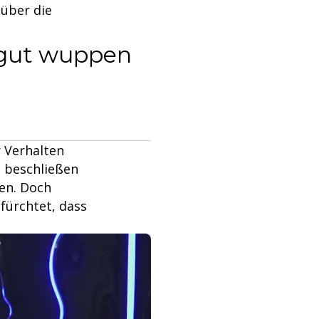
 über die
 gut wuppen
r Verhalten
 beschließen
len. Doch
efürchtet, dass