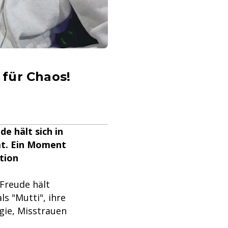
für Chaos!
e hält sich in
rat. Ein Moment
tion
 Freude hält
ls "Mutti", ihre
egie, Misstrauen