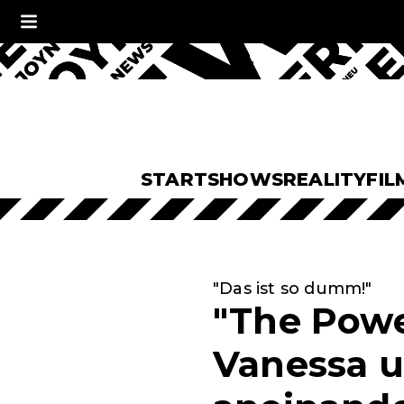
START
SHOWS
REALITY
FIL
"Das ist so dumm!"
"The Powe
Vanessa u