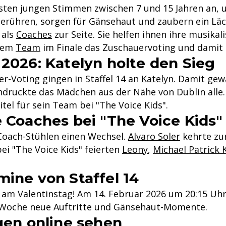
esten jungen Stimmen zwischen 7 und 15 Jahren an, 
ühren, sorgen für Gänsehaut und zaubern ein Läche
 als
Coaches
zur Seite. Sie helfen ihnen ihre musika
hrem
Team
im Finale das Zuschauervoting und damit 
2026: Katelyn holte den Sieg
-Voting gingen in Staffel 14 an
Katelyn
. Damit
gewa
ruckte das Mädchen aus der Nähe von Dublin alle. 
itel für sein Team bei "The Voice Kids".
e Coaches bei "The Voice Kids"
 Coach-Stühlen einen Wechsel.
Alvaro Soler
kehrte zu
bei "The Voice Kids" feierten
Leony
,
Michael Patrick K
ine von Staffel 14
 am Valentinstag! Am 14. Februar 2026 um 20:15 Uhr 
e Woche neue Auftritte und Gänsehaut-Momente.
gen online sehen