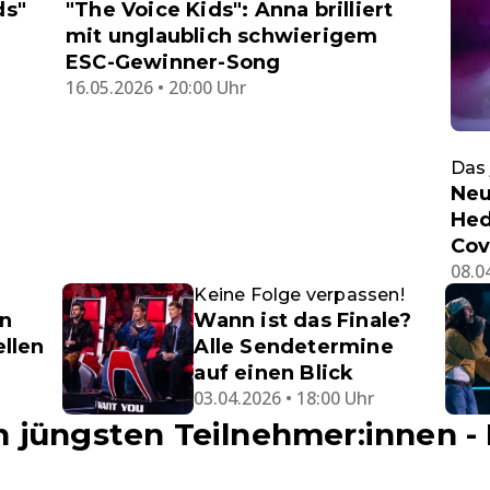
ds"
"The Voice Kids": Anna brilliert
mit unglaublich schwierigem
ESC-Gewinner-Song
16.05.2026 • 20:00 Uhr
Das 
Neu
Hed
Cov
08.0
Keine Folge verpassen!
n
Wann ist das Finale?
ellen
Alle Sendetermine
auf einen Blick
03.04.2026 • 18:00 Uhr
 jüngsten Teilnehmer:innen -