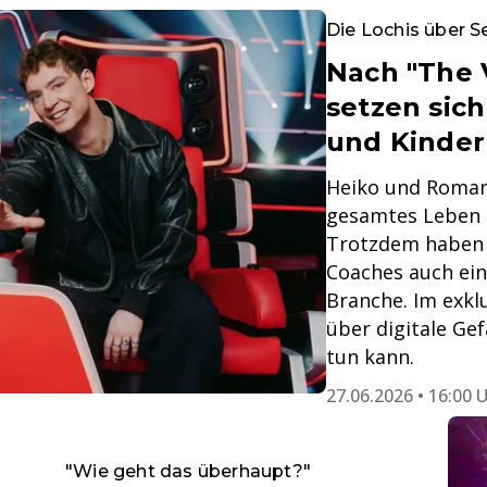
Die Lochis über S
Nach "The 
setzen sich
und Kinder
Heiko und Roman
gesamtes Leben l
Trotzdem haben d
Coaches auch eine
Branche. Im exkl
über digitale G
tun kann.
27.06.2026 • 16:00 
"Wie geht das überhaupt?"