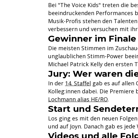
Bei "The Voice Kids" treten die b
beeindruckenden Performances ber
Musik-Profis stehen den Talenten
verbessern und versuchen mit i
Gewinner im Finale 
Die meisten Stimmen im Zuschauer
unglaublichen Stimm-Power beeind
Michael Patrick Kelly den ersten T
Jury: Wer waren di
In der
14. Staffel
gab es auf allen
Kolleg:innen dabei. Die Premiere 
Lochmann alias HE/RO
.
Start und Sendeterm
Los ging es mit den neuen Folgen
und auf Joyn. Danach gab es jed
Videos und alle Fol