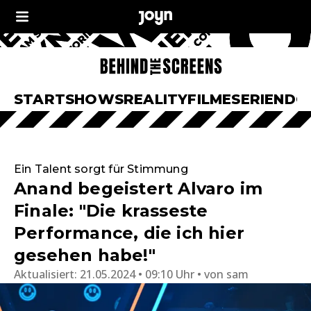
START
SHOWS
REALITY
FILME
SERIEN
DO
Ein Talent sorgt für Stimmung
Anand begeistert Alvaro im
Finale: "Die krasseste
Performance, die ich hier
gesehen habe!"
Aktualisiert:
21.05.2024 • 09:10 Uhr
von
sam