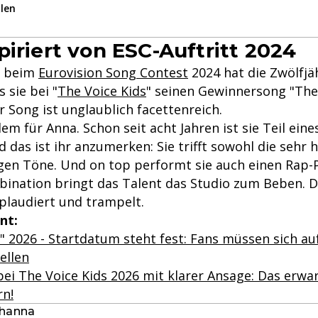
ilen
piriert von ESC-Auftritt 2024
t beim
Eurovision Song Contest
2024 hat die Zwölfjä
 sie bei "
The Voice Kids
" seinen Gewinnersong "The
 Song ist unglaublich facettenreich.
em für Anna. Schon seit acht Jahren ist sie Teil eine
 das ist ihr anzumerken: Sie trifft sowohl die sehr 
igen Töne. Und on top performt sie auch einen Rap-P
bination bringt das Talent das Studio zum Beben. 
pplaudiert und trampelt.
nt:
" 2026 - Startdatum steht fest: Fans müssen sich au
ellen
ei The Voice Kids 2026 mit klarer Ansage: Das erwa
rn!
rhanna