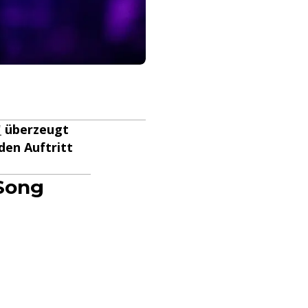
"
überzeugt
den Auftritt
 Song