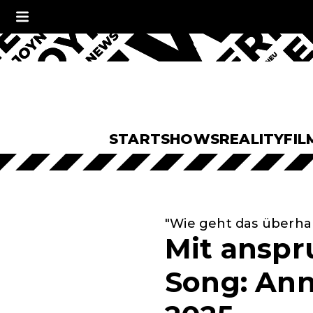
START
SHOWS
REALITY
FIL
"Wie geht das überha
Mit anspr
Song: Anna