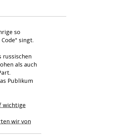
hrige so
 Code" singt.
s russischen
hohen als auch
art.
Das Publikum
f wichtige
rten wir von