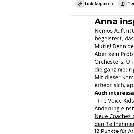
Link kopieren
Te
Anna ins
Nemos Auftrit
begeistert, dass
Mutig! Denn der
Aber kein Probl
Orchesters. Und
die ganz niedr
Mit dieser Kom
erhebt sich, a
Auch interessa
"The Voice Kids
Änderung einst
Neue Coaches b
den Teilnehme
12 Punkte für A