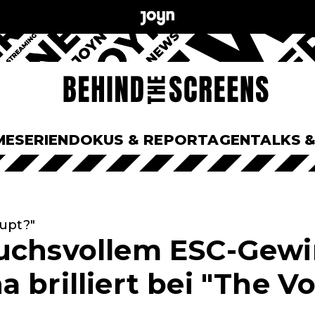
ME
SERIEN
DOKUS & REPORTAGEN
TALKS 
upt?"
uchsvollem ESC-Gewi
 brilliert bei "The Vo