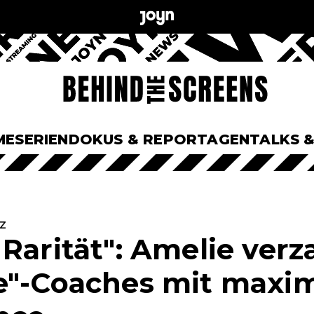
ME
SERIEN
DOKUS & REPORTAGEN
TALKS 
zz
Rarität": Amelie verz
e"-Coaches mit maxim