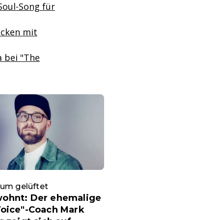
Soul-Song für
ocken mit
a bei "The
um gelüftet
ohnt: Der ehemalige
Voice"-Coach Mark