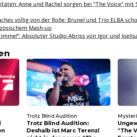
itäten: Anne und Rachel sorgen bei "The Voice" mit 
ches völlig von der Rolle: Brunel und Trio ELBA sch
nzösischem Mash-up
imme!": Absoluter Studio-Abriss von Igor und Joelis
en
Trotz Blind Audition
Mysteri
d
Trotz Blind Audition:
Ungew
en
Deshalb ist Marc Terenzi
"The 