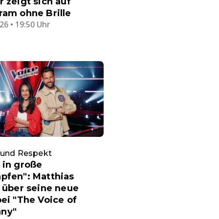
r zeigt sich auf
ram ohne Brille
26 • 19:50 Uhr
 und Respekt
 in große
pfen": Matthias
g über seine neue
bei "The Voice of
ny"