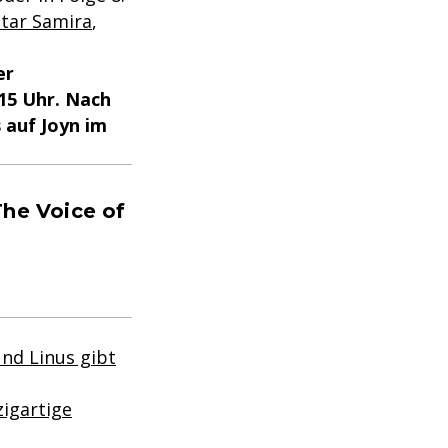
star Samira
,
er
:15 Uhr. Nach
 auf Joyn im
The Voice of
und Linus gibt
zigartige