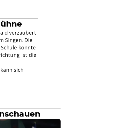
Bühne
rald verzaubert
m Singen. Die
r Schule konnte
ichtung ist die
 kann sich
anschauen