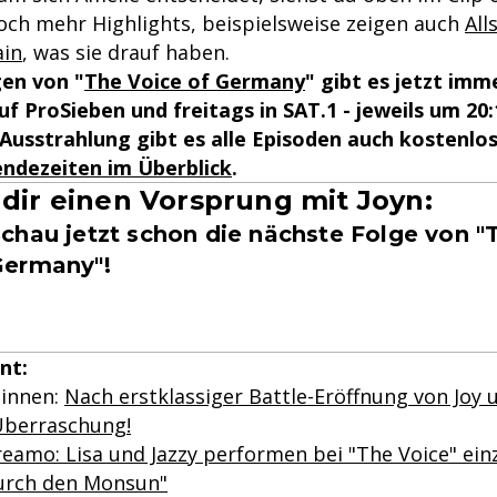
noch mehr Highlights, beispielsweise zeigen auch
All
ain
, was sie drauf haben.
gen von "
The Voice of Germany
" gibt es jetzt imm
f ProSieben und freitags in SAT.1 - jeweils um 20
 Ausstrahlung gibt es alle Episoden auch kostenlos
endezeiten im Überblick
.
 dir einen Vorsprung mit Joyn:
chau jetzt schon die nächste Folge von "
Germany"!
nt:
ginnen:
Nach erstklassiger Battle-Eröffnung von Joy 
Überraschung!
reamo: Lisa und Jazzy performen bei "The Voice" ein
Durch den Monsun"