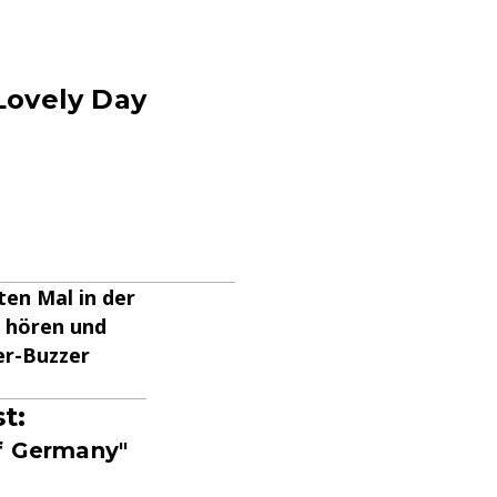
 Lovely Day
ten Mal in der
e hören und
er-Buzzer
t:
of Germany"