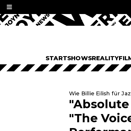
START
SHOWS
REALITY
FIL
Wie Billie Eilish für Ja
"Absolute 
"The Voic