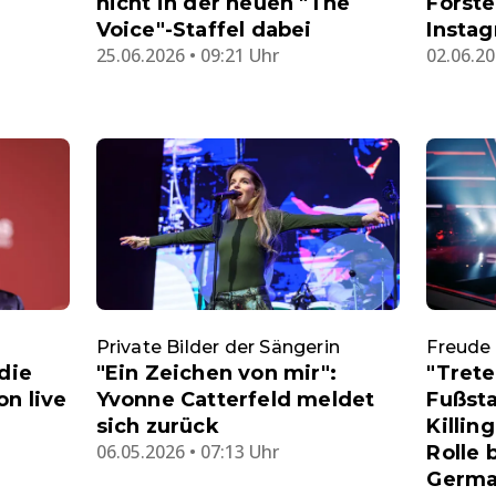
nicht in der neuen "The
Forste
Voice"-Staffel dabei
Instag
25.06.2026 • 09:21 Uhr
02.06.20
Private Bilder der Sängerin
Freude
 die
"Ein Zeichen von mir":
"Trete
n live
Yvonne Catterfeld meldet
Fußsta
sich zurück
Killin
06.05.2026 • 07:13 Uhr
Rolle 
Germa