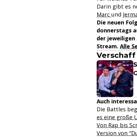
Darin gibt es 
Marc
und
Jerm
Die neuen Fol
donnerstags au
der jeweiligen
Stream.
Alle S
Verschaff
S
Auch interessa
Die Battles be
es eine große 
Von Rap bis Sc
Version von "