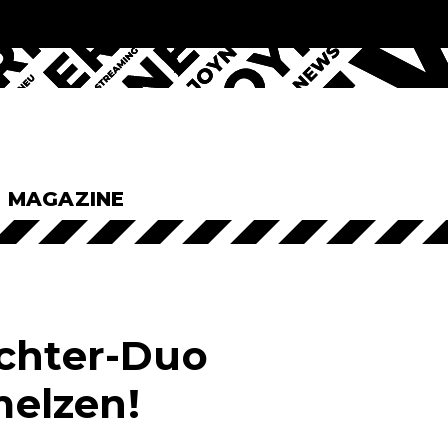
& MAGAZINE
ochter-Duo
elzen!