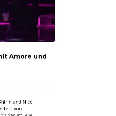
 mit Amore und
Shirin und Nico
istert von
ön das ist, wie