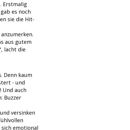
". Erstmalig
 gab es noch
n sie die Hit-
h anzumerken.
das aus gutem
, lacht die
s. Denn kaum
tert - und
n! Und auch
n: Buzzer
 und versinken
ühlvollen
 sich emotional