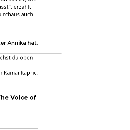
st", erzählt
durchaus auch
er Annika hat.
iehst du oben
ch
Kamai Kapric
,
The Voice of