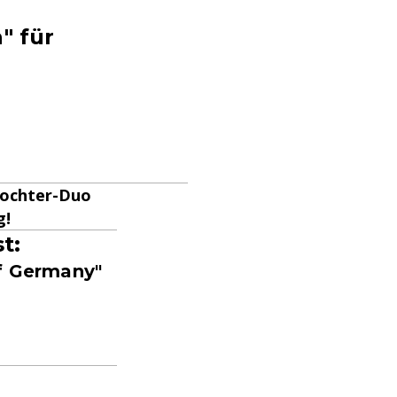
" für
-Tochter-Duo
g!
t:
of Germany"