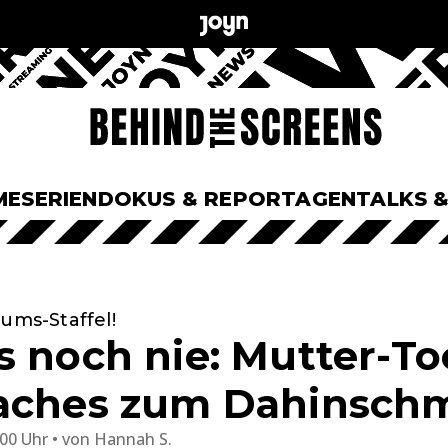
ME
SERIEN
DOKUS & REPORTAGEN
TALKS 
äums-Staffel!
s noch nie: Mutter-T
aches zum Dahinschm
:00 Uhr
von
Hannah S.