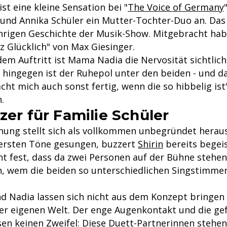
ist eine kleine Sensation bei "
The Voice of Germany
a und Annika Schüler ein Mutter-Tochter-Duo an. Das
ährigen Geschichte der Musik-Show. Mitgebracht habe
z Glücklich" von Max Giesinger.
dem Auftritt ist Mama Nadia die Nervosität sichtlic
 hingegen ist der Ruhepol unter den beiden - und 
ht mich auch sonst fertig, wenn die so hibbelig ist"
.
zer für Familie Schüler
ung stellt sich als vollkommen unbegründet herau
 ersten Töne gesungen, buzzert
Shirin
bereits begeis
cht fest, dass da zwei Personen auf der Bühne stehe
n, wem die beiden so unterschiedlichen Singstimme
d Nadia lassen sich nicht aus dem Konzept bringen
r eigenen Welt. Der enge Augenkontakt und die gef
en keinen Zweifel: Diese Duett-Partnerinnen stehen