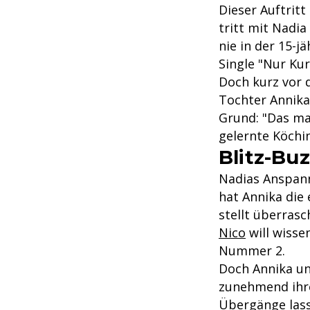
Dieser Auftritt 
tritt mit Nadi
nie in der 15-j
Single "Nur Kur
Doch kurz vor 
Tochter Annika
Grund: "Das mac
gelernte Köchin
Blitz-Buz
Nadias Anspann
hat Annika die
stellt überras
Nico
will wisse
Nummer 2.
Doch Annika un
zunehmend ihre
Übergänge lass