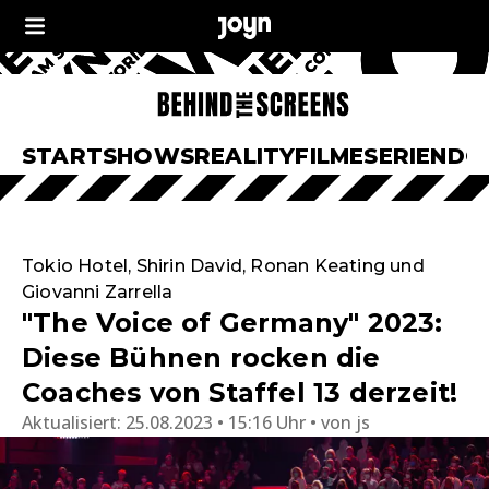
START
SHOWS
REALITY
FILME
SERIEN
DO
Tokio Hotel, Shirin David, Ronan Keating und
Giovanni Zarrella
"The Voice of Germany" 2023:
Diese Bühnen rocken die
Coaches von Staffel 13 derzeit!
Aktualisiert:
25.08.2023 • 15:16 Uhr
von
js