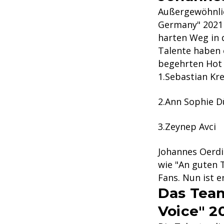
Außergewöhnlic
Germany" 2021 
harten Weg in d
Talente haben 
begehrten Hot 
Sebastian Kr
Ann Sophie 
Zeynep Avci
Johannes Oerdi
wie "An guten T
Fans. Nun ist e
Das Team
Voice" 2