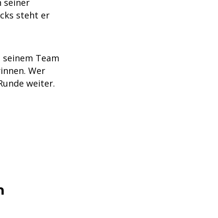
n seiner
cks steht er
us seinem Team
winnen. Wer
 Runde weiter.
m