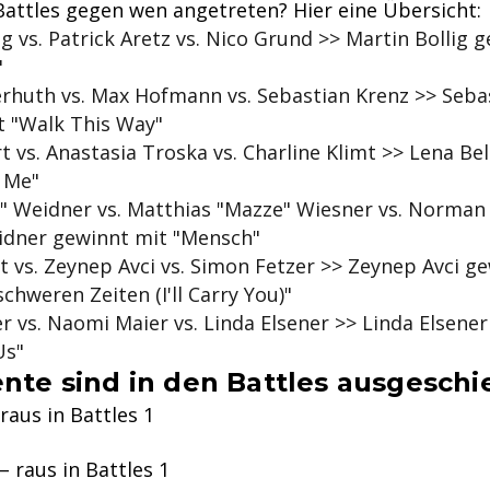
Battles gegen wen angetreten? Hier eine Übersicht:
ig vs. Patrick Aretz vs. Nico Grund >> Martin Bollig 
"
rhuth vs. Max Hofmann vs. Sebastian Krenz >> Seba
t "Walk This Way"
t vs. Anastasia Troska vs. Charline Klimt >> Lena Be
s Me"
" Weidner vs. Matthias "Mazze" Wiesner vs. Norman 
idner gewinnt mit "Mensch"
t vs. Zeynep Avci vs. Simon Fetzer >> Zeynep Avci g
schweren Zeiten (I'll Carry You)"
r vs. Naomi Maier vs. Linda Elsener >> Linda Elsene
Us"
ente sind in den Battles ausgeschi
raus in Battles 1
– raus in Battles 1