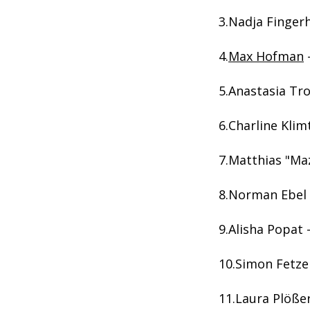
Nadja Fingerh
Max Hofman
–
Anastasia Tro
Charline Klimt
Matthias "Maz
Norman Ebel –
Alisha Popat –
Simon Fetzer
Laura Plößer