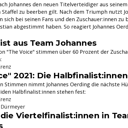
oach Johannes den neuen Titelverteidiger aus seine
n Staffel zu beerben gilt. Nach dem Triumph nutzt J
m sich bei seinen Fans und den Zuschauer:innen zu 
bastian abgestimmt haben. So reagiert Johannes Oer
list aus Team Johannes
von "The Voice" stimmen über 60 Prozent der Zuscha
:
Krenz
e" 2021: Die Halbfinalist:innen
en Stimmen nimmt Johannes Oerding die nächste H
eiden Halbfinalist:innen stehen fest:
Krenz
 Dürmeyer
die Viertelfinalist:innen in Te
s