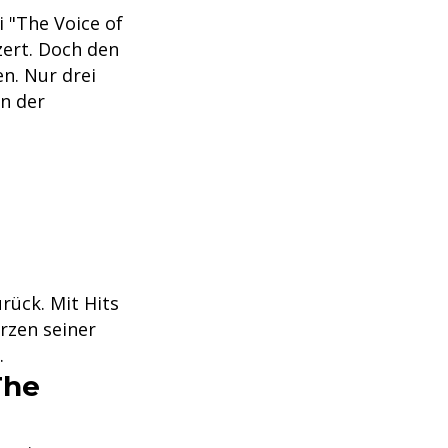
 "The Voice of
zert. Doch den
n. Nur drei
en der
rück. Mit Hits
rzen seiner
.
The