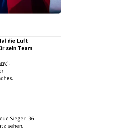
al die Luft
für sein Team
any
".
en
aches.
eue Sieger. 36
atz sehen.