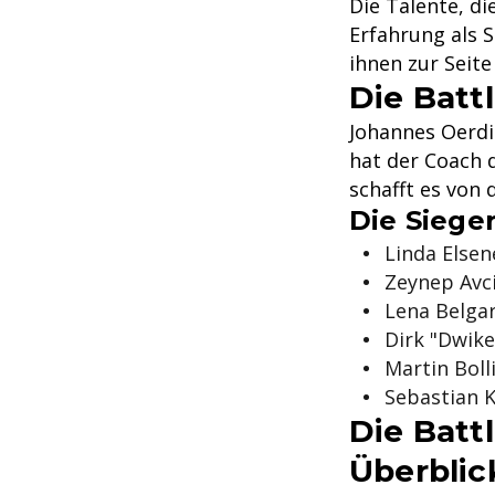
Die Talente, di
Erfahrung als S
ihnen zur Seite
Die Batt
Johannes Oerdi
hat der Coach 
schafft es von 
Die Siege
Linda Elsen
Zeynep Avci
Lena Belgar
Dirk "Dwike
Martin Bolli
Sebastian K
Die Batt
Überblic