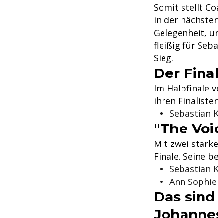
Somit stellt C
in der nächste
Gelegenheit, u
fleißig für Se
Sieg.
Der Fina
Im Halbfinale 
ihren Finalisten
Sebastian 
"The Voic
Mit zwei stark
Finale. Seine b
Sebastian 
Ann Sophie
Das sind 
Johanne