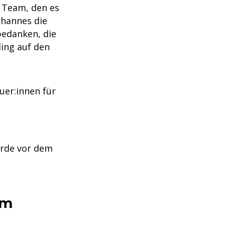
m Team, den es
ohannes die
bedanken, die
ding auf den
uer:innen für
ürde vor dem
am