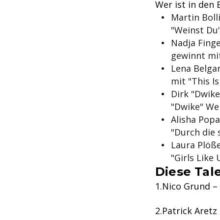
Wer ist in den 
Martin Boll
"Weinst Du
Nadja Finge
gewinnt mi
Lena Belgar
mit "This I
Dirk "Dwike
"Dwike" We
Alisha Popa
"Durch die 
Laura Plöße
"Girls Like 
Diese Tal
Nico Grund – 
Patrick Aretz 