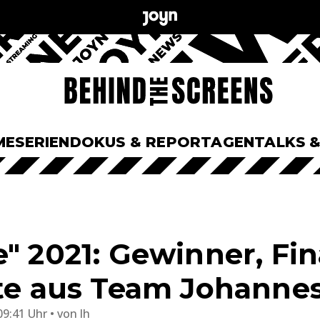
ME
SERIEN
DOKUS & REPORTAGEN
TALKS 
" 2021: Gewinner, Fin
nte aus Team Johanne
09:41 Uhr
von
lh