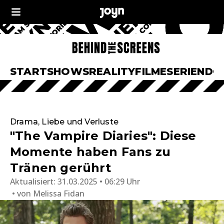
START
SHOWS
REALITY
FILME
SERIEN
DO
Drama, Liebe und Verluste
"The Vampire Diaries": Diese
Momente haben Fans zu
Tränen gerührt
Aktualisiert:
31.03.2025 • 06:29 Uhr
von
Melissa Fidan