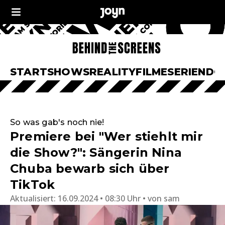
START
SHOWS
REALITY
FILME
SERIEN
DO
So was gab's noch nie!
Premiere bei "Wer stiehlt mir
die Show?": Sängerin Nina
Chuba bewarb sich über
TikTok
Aktualisiert:
16.09.2024 • 08:30 Uhr
von
sam