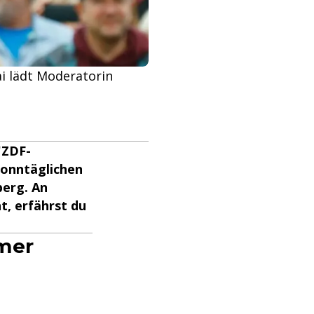
ai lädt Moderatorin
"ZDF-
sonntäglichen
erg. An
, erfährst du
mmer