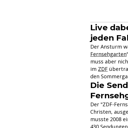
Live dab
jeden Fal
Der Ansturm war
Fernsehgarten
muss aber nicht
im
ZDF
übertra
den Sommergar
Die Send
Fernseh
Der "ZDF-Ferns
Christen, ausge
musste 2008 ei
430 Sendungen