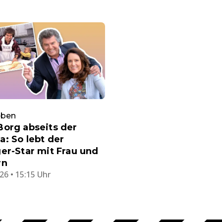
eben
org abseits der
: So lebt der
er-Star mit Frau und
rn
26 • 15:15 Uhr