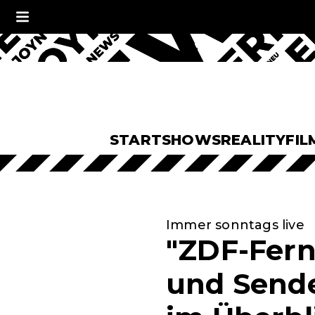
START
SHOWS
REALITY
FIL
Immer sonntags live
"ZDF-Fern
und Sende