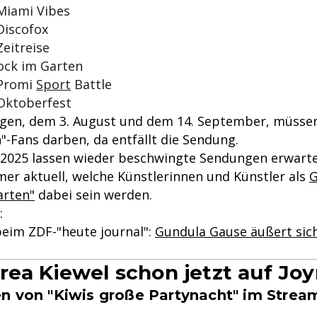
 Miami Vibes
 Discofox
Zeitreise
Rock im Garten
 Promi
Sport
Battle
 Oktoberfest
gen, dem 3. August und dem 14. September, müssen
"-Fans darben, da entfällt die Sendung.
 2025 lassen wieder beschwingte Sendungen erwarte
mer aktuell, welche Künstlerinnen und Künstler als
G
arten"
dabei sein werden.
:
beim ZDF-"heute journal":
Gundula Gause äußert sich
rea Kiewel schon jetzt auf Joy
n von "Kiwis große Partynacht" im Strea