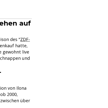
sehen auf
ison des "
ZDF-
tenkauf hatte,
e gewohnt live
 schnappen und
-
ion von Ilona
ob 2000,
inzwischen über