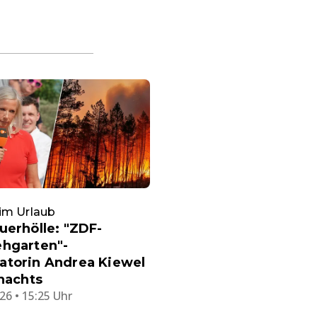
im Urlaub
uerhölle: "ZDF-
ehgarten"-
atorin Andrea Kiewel
 nachts
26 • 15:25 Uhr