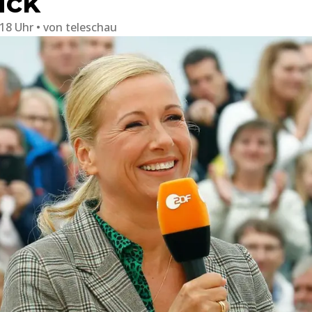
ick
:18 Uhr
von
teleschau