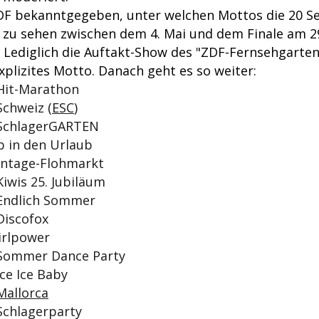
ZDF bekanntgegeben, unter welchen Mottos die 20 
- zu sehen zwischen dem 4. Mai und dem Finale am 2
 Lediglich die Auftakt-Show des "ZDF-Fernsehgarten
xplizites Motto. Danach geht es so weiter:
 Hit-Marathon
Schweiz (
ESC
)
- SchlagerGARTEN
Ab in den Urlaub
Vintage-Flohmarkt
Kiwis 25. Jubiläum
 Endlich Sommer
 Discofox
Girlpower
- Sommer Dance Party
Ice Ice Baby
Mallorca
 Schlagerparty