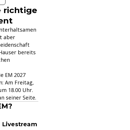
 richtige
ent
unterhaltsamen
t aber
Leidenschaft
 Hauser bereits
chen
ie EM 2027
n: Am Freitag,
um 18.00 Uhr.
n seiner Seite.
 EM?
 Livestream