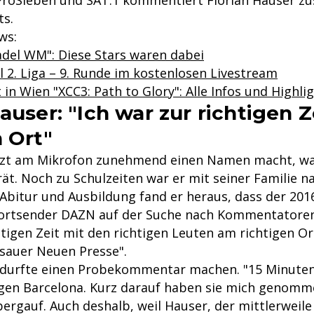
ProSieben und SAT.1 kommentiert Florian Hauser zu
ts.
ws:
adel WM": Diese Stars waren dabei
 2. Liga – 9. Runde im kostenlosen Livestream
n Wien "XCC3: Path to Glory": Alle Infos und Highli
auser: "Ich war zur richtigen 
n Ort"
etzt am Mikrofon zunehmend einen Namen macht, war
ät. Noch zu Schulzeiten war er mit seiner Familie n
Abitur und Ausbildung fand er heraus, dass der 201
ortsender DAZN auf der Suche nach Kommentatoren 
tigen Zeit mit den richtigen Leuten am richtigen Ort
ssauer Neuen Presse".
 durfte einen Probekommentar machen. "15 Minuten '
gen Barcelona. Kurz darauf haben sie mich genomm
bergauf. Auch deshalb, weil Hauser, der mittlerweile