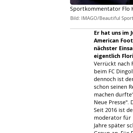
Sportkommentator Flo 
Bild: IMAGO/Beautiful Spor
Er hat uns im 
American Footb
nächster Einsa
eigentlich Flo
Verrückt nach F
beim FC Dingolf
dennoch ist de
schon seinen R
machen durfte"
Neue Presse". 
Seit 2016 ist 
moderator für 
Jahre später s