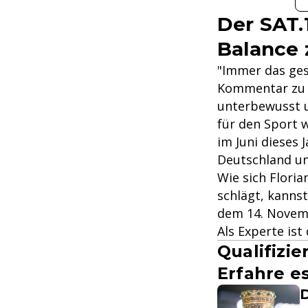
Der SAT.
Balance 
"Immer das ge
Kommentar zu f
unterbewusst u
für den Sport w
im Juni dieses 
Deutschland un
Wie sich Flori
schlägt, kannst
dem 14. Novemb
Als Experte ist
Qualifizi
Erfahre e
D