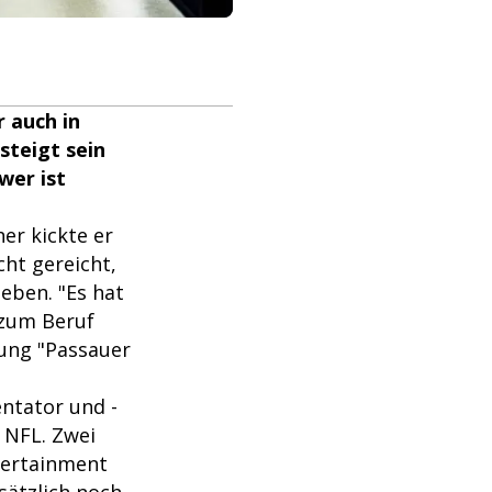
r auch in
steigt sein
wer ist
her kickte er
cht gereicht,
eben. "Es hat
 zum Beruf
tung "Passauer
ntator und -
 NFL. Zwei
tertainment