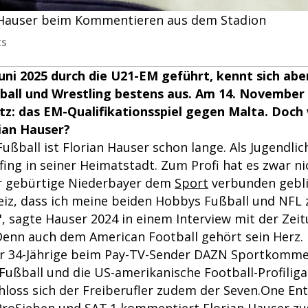
Hauser beim Kommentieren aus dem Stadion
ts
Juni 2025 durch die U21-EM geführt, kennt sich abe
all und Wrestling bestens aus. Am 14. November 
tz: das EM-Qualifikationsspiel gegen Malta. Doch 
rian Hauser?
ußball ist Florian Hauser schon lange. Als Jugendlic
ing in seiner Heimatstadt. Zum Profi hat es zwar ni
r gebürtige Niederbayer dem
Sport
verbunden gebli
eiz, dass ich meine beiden Hobbys Fußball und NFL
, sagte Hauser 2024 in einem Interview mit der Zei
Denn auch dem American Football gehört sein Herz.
der 34-Jährige beim Pay-TV-Sender DAZN Sportkomme
Fußball und die US-amerikanische Football-Profiliga
chloss sich der Freiberufler zudem der Seven.One En