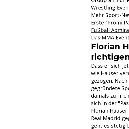
Group an. Für 
Wrestling-Even
Mehr Sport-Ne
Erste "Promi P
Fußball Admiral
Das MMA-Event i
Florian H
richtige
Dass er sich j
wie Hauser verr
gezogen. Nach 
gegründete Sp
damals zur rich
sich in der "Pa
Florian Hauser
Real Madrid ge
geht es stetig 