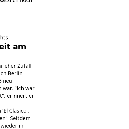
sätzlich noch
ghts
Zeit am
 eher Zufall,
ach Berlin
6 neu
war. "Ich war
", erinnert er
El Clasico',
en". Seitdem
 wieder in