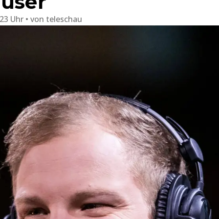
auser
:23 Uhr
von
teleschau