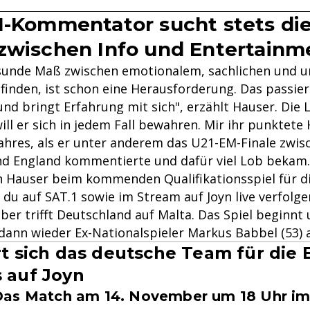
1-Kommentator sucht stets die
zwischen Info und Entertainm
sunde Maß zwischen emotionalem, sachlichen und 
inden, ist schon eine Herausforderung. Das passier
nd bringt Erfahrung mit sich", erzählt Hauser. Die 
ill er sich in jedem Fall bewahren. Mir ihr punktete
Jahres, als er unter anderem das U21-EM-Finale zwis
d England kommentierte und dafür viel Lob bekam.
an Hauser beim kommenden Qualifikationsspiel für d
 du auf SAT.1 sowie im Stream auf Joyn live verfolge
er trifft Deutschland auf Malta. Das Spiel beginnt 
 dann wieder Ex-Nationalspieler Markus Babbel (53) a
ert sich das deutsche Team für die
s auf Joyn
as Match am 14. November um 18 Uhr im