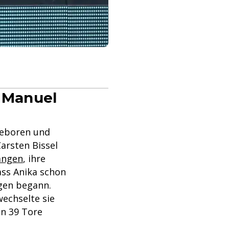
t Manuel
geboren und
Carsten Bissel
angen
, ihre
ass Anika schon
ngen begann.
wechselte sie
on 39 Tore