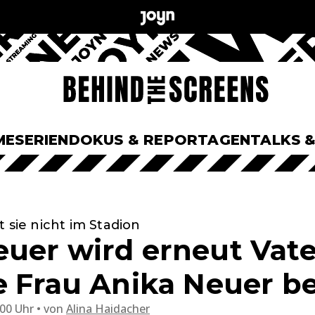
ME
SERIEN
DOKUS & REPORTAGEN
TALKS 
 sie nicht im Stadion
uer wird erneut Vater
e Frau Anika Neuer b
:00 Uhr
von
Alina Haidacher