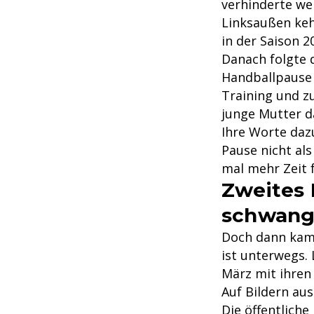
verhinderte wei
Linksaußen kehr
in der Saison 2
Danach folgte d
Handballpause 
Training und z
junge Mutter da
Ihre Worte daz
Pause nicht al
mal mehr Zeit 
Zweites 
schwang
Doch dann kam 
ist unterwegs. 
März mit ihren
Auf Bildern au
Die öffentlich