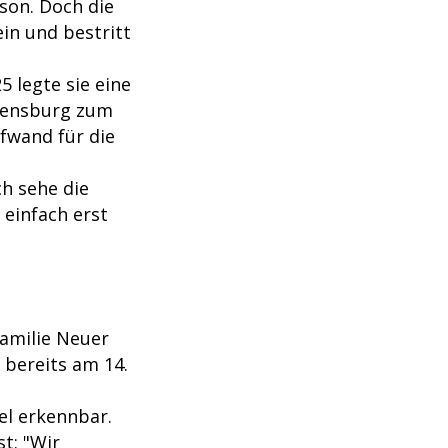
ison. Doch die
ein und bestritt
5 legte sie eine
egensburg zum
fwand für die
ch sehe die
 einfach erst
Familie Neuer
 bereits am 14.
el erkennbar.
st:
"Wir