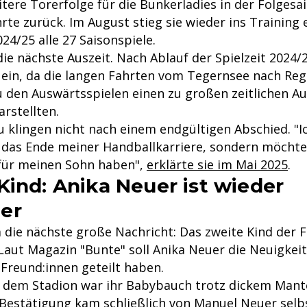
tere Torerfolge für die Bunkerladies in der Folgesa
te zurück. Im August stieg sie wieder ins Training 
024/25 alle 27 Saisonspiele.
ie nächste Auszeit. Nach Ablauf der Spielzeit 2024/2
ein, da die langen Fahrten vom Tegernsee nach R
u den Auswärtsspielen einen zu großen zeitlichen Au
rstellten.
u klingen nicht nach einem endgültigen Abschied. "I
s das Ende meiner Handballkarriere, sondern möchte
für meinen Sohn haben",
erklärte sie im Mai 2025
.
Kind: Anika Neuer ist wieder
er
die nächste große Nachricht: Das zweite Kind der 
Laut Magazin "Bunte" soll Anika Neuer die Neuigkeit
 Freund:innen geteilt haben.
s dem Stadion war ihr Babybauch trotz dickem Mant
e Bestätigung kam schließlich von Manuel Neuer selb