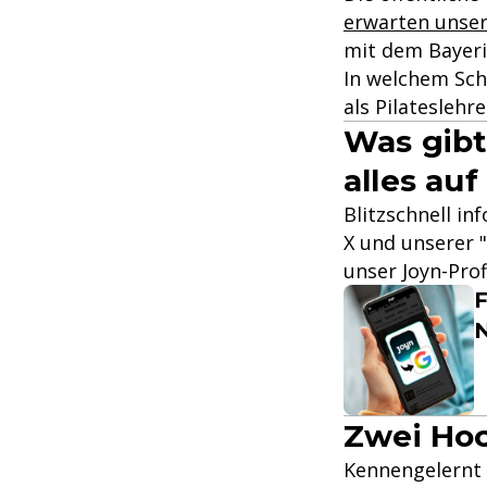
erwarten unser
mit dem Bayer
In welchem Sch
als Pilateslehr
Was gibt
alles auf
Blitzschnell in
X und unserer "
unser Joyn-Prof
F
Zwei Hoc
Kennengelernt 