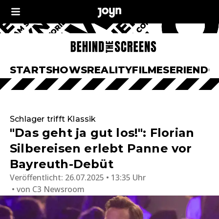
START
SHOWS
REALITY
FILME
SERIEN
DO
Schlager trifft Klassik
"Das geht ja gut los!": Florian
Silbereisen erlebt Panne vor
Bayreuth-Debüt
Veröffentlicht:
26.07.2025 • 13:35 Uhr
von
C3 Newsroom