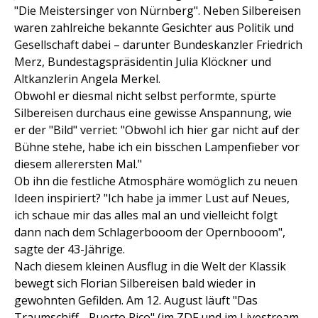
"Die Meistersinger von Nürnberg". Neben Silbereisen
waren zahlreiche bekannte Gesichter aus Politik und
Gesellschaft dabei – darunter Bundeskanzler Friedrich
Merz, Bundestagspräsidentin Julia Klöckner und
Altkanzlerin Angela Merkel.
Obwohl er diesmal nicht selbst performte, spürte
Silbereisen durchaus eine gewisse Anspannung, wie
er der "Bild" verriet: "Obwohl ich hier gar nicht auf der
Bühne stehe, habe ich ein bisschen Lampenfieber vor
diesem allerersten Mal."
Ob ihn die festliche Atmosphäre womöglich zu neuen
Ideen inspiriert? "Ich habe ja immer Lust auf Neues,
ich schaue mir das alles mal an und vielleicht folgt
dann nach dem Schlagerbooom der Opernbooom",
sagte der 43-Jährige.
Nach diesem kleinen Ausflug in die Welt der Klassik
bewegt sich Florian Silbereisen bald wieder in
gewohnten Gefilden. Am 12. August läuft "Das
Traumschiff - Puerto Rico" (im
ZDF
und im Livestream