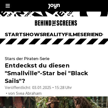
START
SHOWS
REALITY
FILME
SERIEN
DO
Stars der Piraten-Serie
Entdeckst du diesen
"Smallville"-Star bei "Black
Sails"?
Veröffentlicht:
03.01.2025 • 15:28 Uhr
von
Svea Abraham