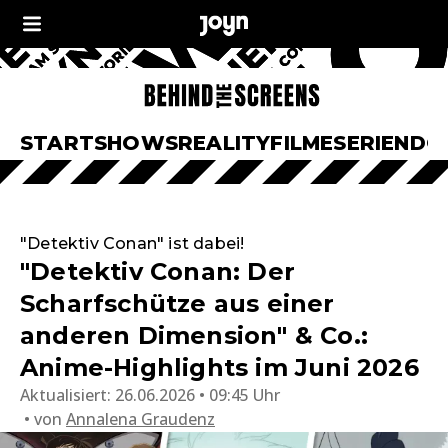
START
SHOWS
REALITY
FILME
SERIEN
DO
"Detektiv Conan" ist dabei!
"Detektiv Conan: Der
Scharfschütze aus einer
anderen Dimension" & Co.:
Anime-Highlights im Juni 2026
Aktualisiert:
26.06.2026 • 09:45 Uhr
von
Annalena Graudenz