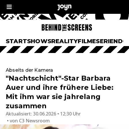
START
SHOWS
REALITY
FILME
SERIEN
DO
Abseits der Kamera
"Nachtschicht"-Star Barbara
Auer und ihre frühere Liebe:
Mit ihm war sie jahrelang
zusammen
Aktualisiert:
30.06.2026 • 12:30 Uhr
von
C3 Newsroom