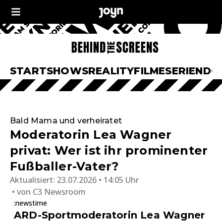
START
SHOWS
REALITY
FILME
SERIEN
DO
Bald Mama und verheiratet
Moderatorin Lea Wagner
privat: Wer ist ihr prominenter
Fußballer-Vater?
Aktualisiert:
23.07.2026 • 14:05 Uhr
von
C3 Newsroom
:newstime
ARD-Sportmoderatorin Lea Wagner