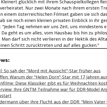
 Kleinert glücklich mit ihrem Schauspielkollegen Re
verheiratet. Nur zwei Monate nach ihrem ersten Tre
 einem österreichischen Filmset gaben sie sich das
ab sie noch einen kleinen privaten Einblick in ihr 
l: "Jeden Tag nehmen wir uns Zeit, uns mindestens e
 Da geht es um alles, vom Hausbau bis hin zu philo
Man darf sich nicht verlieren in der Hektik des Allt
inen Schritt zurücktreten und auf alles gucken."
se & Informationen zum Inhalt
ws:
: So sah der "Mord mit Aussicht"-Star früher aus
ffen: Warum der "Helen Dorn"-Star mit 17 Jahren au
filme: Diese Klassiker gibt es für Weihnachten kost
terview: Ihre GNTM-Teilnahme war für DDR-Model Anj
ustart
edermann über ihre Flucht aus der DDR: "Mein Vater