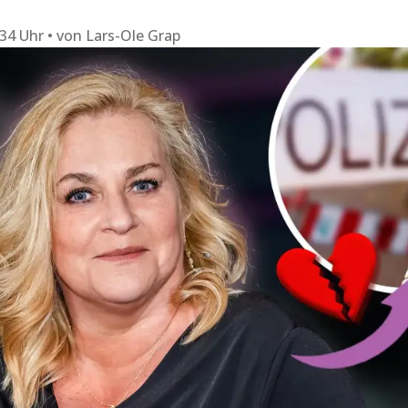
:34 Uhr
von
Lars-Ole Grap