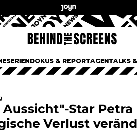
ME
SERIEN
DOKUS & REPORTAGEN
TALKS 
g
Aussicht"-Star Petra 
gische Verlust veränd