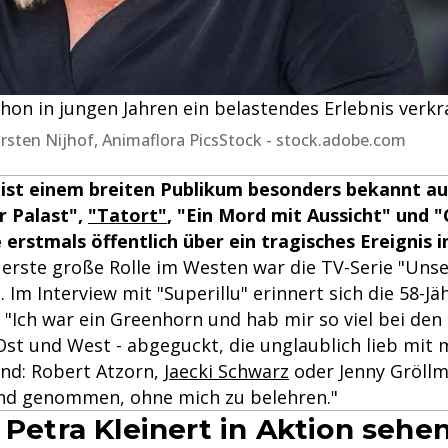
hon in jungen Jahren ein belastendes Erlebnis verkr
| Kirsten Nijhof, Animaflora PicsStock - stock.adobe.com
 ist einem breiten Publikum besonders bekannt au
r Palast",
"Tatort"
, "Ein Mord mit Aussicht" und 
e erstmals öffentlich über ein tragisches Ereignis 
 erste große Rolle im Westen war die TV-Serie "Uns
 Im Interview mit "Superillu" erinnert sich die 58-Jä
. "Ich war ein Greenhorn und hab mir so viel bei de
Ost und West - abgeguckt, die unglaublich lieb mit 
nd: Robert Atzorn,
Jaecki Schwarz
oder Jenny Gröllm
nd genommen, ohne mich zu belehren."
 Petra Kleinert in Aktion sehe