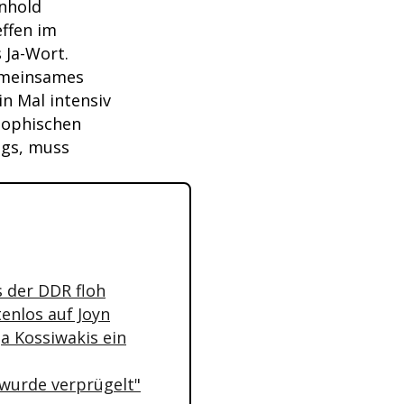
inhold
ffen im
 Ja-Wort.
gemeinsames
in Mal intensiv
sophischen
ags, muss
s der DDR floh
enlos auf Joyn
a Kossiwakis ein
 wurde verprügelt"