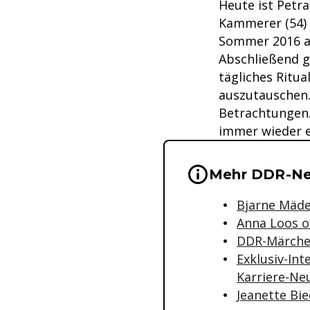
Heute ist Petra
Kammerer (54) 
Sommer 2016 an
Abschließend g
tägliches Ritua
auszutauschen.
Betrachtungen. 
immer wieder e
Wichtige Hinwei
Mehr DDR-Ne
Bjarne Mädel
Anna Loos o
DDR-Märchen
Exklusiv-In
Karriere-Ne
Jeanette Bi