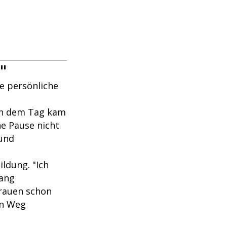
"
ne persönliche
 An dem Tag kam
ne Pause nicht
eund
ildung. "Ich
lang
Grauen schon
en Weg