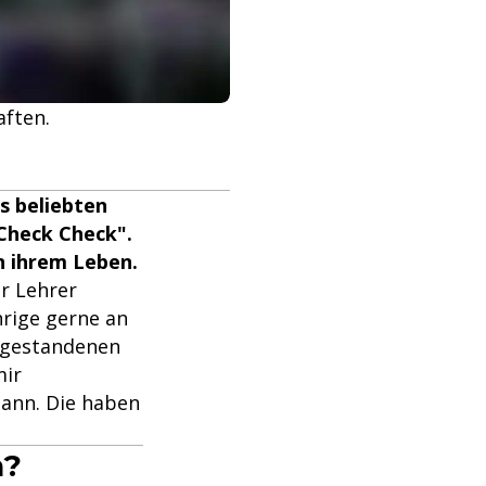
aften.
s beliebten
"Check Check".
in ihrem Leben.
er Lehrer
hrige gerne an
n gestandenen
mir
ann. Die haben
n?