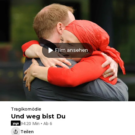
Film ansehen
Tragikomödie
Und weg bist Du
94:20 Min • Ab 6
Teilen