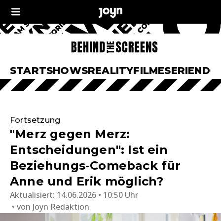
START
SHOWS
REALITY
FILME
SERIEN
DO
Fortsetzung
"Merz gegen Merz:
Entscheidungen": Ist ein
Beziehungs-Comeback für
Anne und Erik möglich?
Aktualisiert:
14.06.2026 • 10:50 Uhr
von
Joyn Redaktion