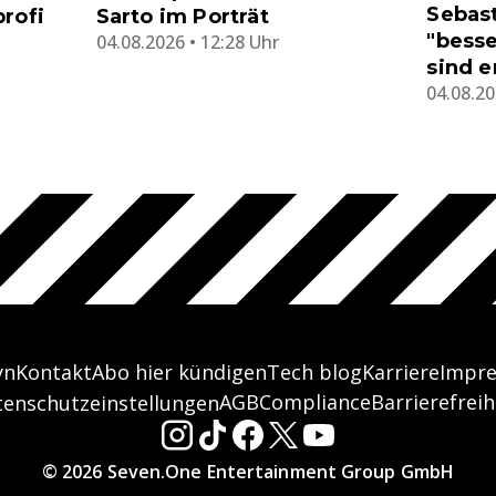
Sebas
rofi
Sarto im Porträt
"besse
04.08.2026 • 12:28 Uhr
sind e
04.08.20
yn
Kontakt
Abo hier kündigen
Tech blog
Karriere
Impr
AGB
Compliance
Barrierefreih
tenschutzeinstellungen
© 2026 Seven.One Entertainment Group GmbH