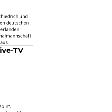
chiedrich und
den deutschen
derlanden
onalmannschaft.
 aus.
Live-TV
öln".