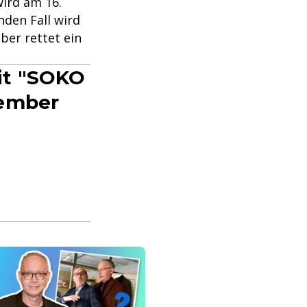
wird am 16.
den Fall wird
ber rettet ein
it "SOKO
zember