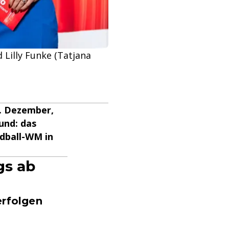
illy Funke (Tatjana
9. Dezember,
und: das
ndball-WM in
gs ab
erfolgen