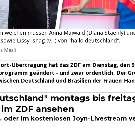
eichen müssen Anna Maiwald (Diana Staehly) und L
sowie Lissy Ishag (v.l.) von "hallo deutschland".
as Mesli
Sport-Übertragung hat das ZDF am Dienstag, den 
programm geändert - und zwar ordentlich. Der Gr
zwischen Deutschland und Brasilien der Frauen-Ha
eutschland" montags bis freita
r im ZDF ansehen
.. oder im kostenlosen Joyn-Livestream v