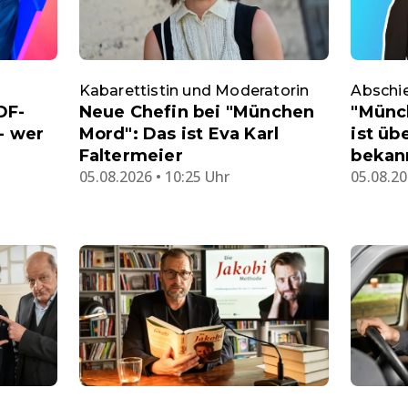
Kabarettistin und Moderatorin
Abschi
DF-
Neue Chefin bei "München
"Münc
- wer
Mord": Das ist Eva Karl
ist üb
Faltermeier
bekan
05.08.2026 • 10:25 Uhr
05.08.20