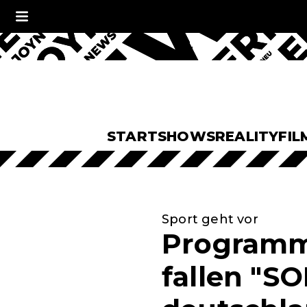
START
SHOWS
REALITY
FIL
Sport geht vor
Programm
fallen "S