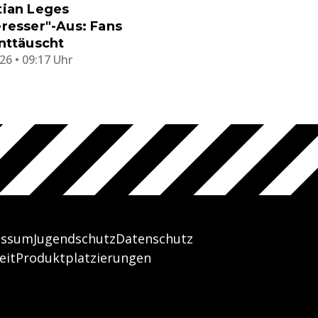
tian Leges
resser"-Aus: Fans
nttäuscht
26 • 09:17 Uhr
essum
Jugendschutz
Datenschutz
eit
Produktplatzierungen