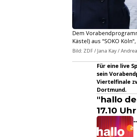
Dem Vorabendprogramm w
Kästel) aus "SOKO Köln", 
Bild: ZDF / Jana Kay / Andre
Für eine live 
sein Vorabend
Viertelfinale 
Dortmund.
"hallo d
17.10 Uh
.