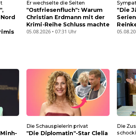
t
Er wechselte die Seiten
Sympath
",
"Ostfriesenfluch": Warum
"Die J
 Nord
Christian Erdmann mit der
Serien
Krimi-Reihe Schluss machte
Reink
05.08.2026 • 07:31 Uhr
05.08.20
rimis
Die Schauspielerin privat
Die Zus
 Minh-
"Die Diplomatin"-Star Clelia
schocki