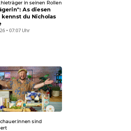
ieträger in seinen Rollen
ägerin": As diesen
 kennst du Nicholas
e
26 • 07:07 Uhr
chauer:innen sind
ert