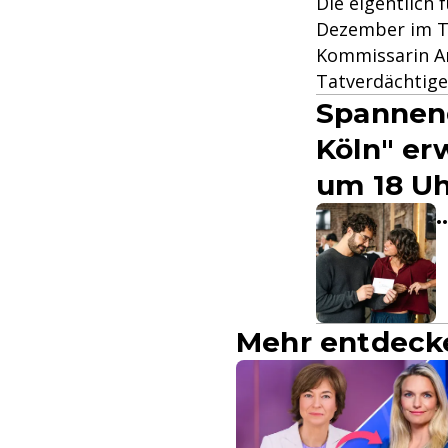
Die eigentlich
Dezember im TV
Kommissarin Am
Tatverdächtige
Spannend
Köln" er
um 18 Uhr
.
Mehr entdeck