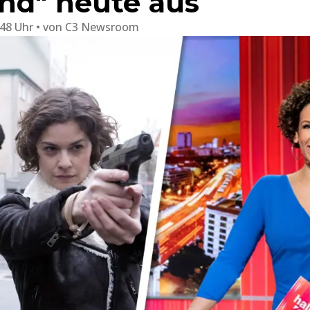
nd" heute aus
:48 Uhr
von
C3 Newsroom